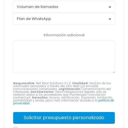
Información adicional
Responsable:
Net Real Solutions S.L.U.
Finalidad:
Gestión de las
solicitudes realizadas a través del sitio Web y/o enviarte
comunicaciones comerciales.
Legitimación:
Consentimiento del
interesado.
Destinatarios:
Salvo obligaciones legales sólo se
cederán datos a los proveedores que mantengan vinculación
contractual.
Derechos:
Acceso, rectificación, supresión, limitación,
portabilidad y olvido, para más información accede a la
política de
privacidad
.