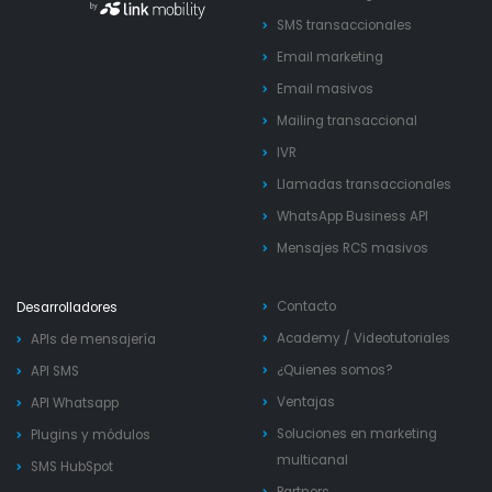
SMS transaccionales
Email marketing
Email masivos
Mailing transaccional
IVR
Llamadas transaccionales
WhatsApp Business API
Mensajes RCS masivos
Contacto
Desarrolladores
Academy
/
Videotutoriales
APIs de mensajería
¿Quienes somos?
API SMS
Ventajas
API Whatsapp
Soluciones en marketing
Plugins y módulos
multicanal
SMS HubSpot