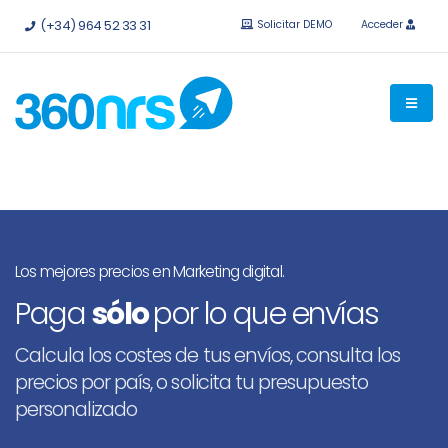
Pruébalo
gratis sin compromiso.
API e integraciones
(+34) 964 52 33 31
Solicitar DEMO
Acceder
disponibles.
Los mejores precios en Marketing digital.
Paga
sólo
por lo que envías
Calcula los costes de tus envíos, consulta los
precios por país, o solicita tu presupuesto
personalizado