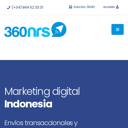
Pruébalo
gratis sin compromiso.
API e integraciones
(+34) 964 52 33 31
Solicitar DEMO
Acceder
disponibles.
Marketing digital
Indonesia
Envíos transaccionales y