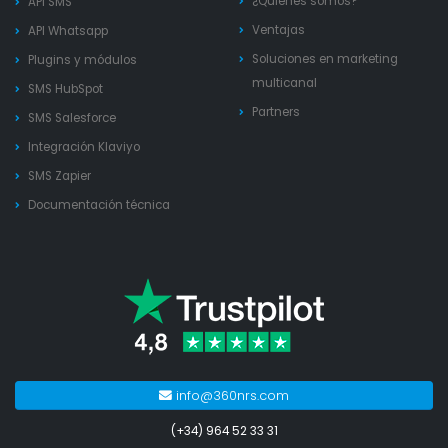
¿Quienes somos?
API SMS
Ventajas
API Whatsapp
Soluciones en marketing
Plugins y módulos
multicanal
SMS HubSpot
Partners
SMS Salesforce
Integración Klaviyo
SMS Zapier
Documentación técnica
info@360nrs.com
(+34) 964 52 33 31