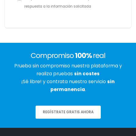
respuesta a la información solicitada
Compromiso
100%
real
Prueba sin compromiso nuestra plataforma y
realiza pruebas
sin costes
¡Sé libre! y contrata nuestro servicio
sin
permanencia
.
REGÍSTRATE GRATIS AHORA