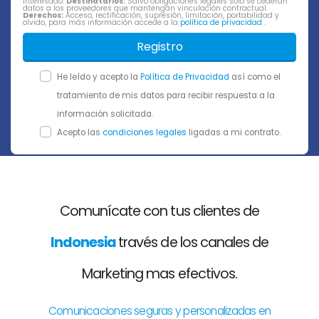
interesado.
Destinatarios:
Salvo obligaciones legales sólo se cederán
datos a los proveedores que mantengan vinculación contractual.
Derechos:
Acceso, rectificación, supresión, limitación, portabilidad y
olvido, para más información accede a la
política de privacidad
.
Registro
He leído y acepto la
Política de Privacidad
así como el
tratamiento de mis datos para recibir respuesta a la
información solicitada.
Acepto las
condiciones legales
ligadas a mi contrato.
Comunícate con tus clientes de
Indonesia
través de los canales de
Marketing mas efectivos.
Comunicaciones seguras y personalizadas en