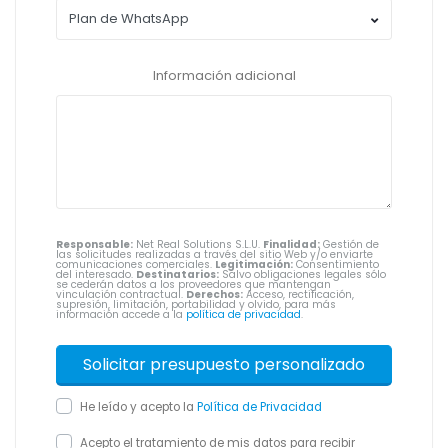
Información adicional
Responsable:
Net Real Solutions S.L.U.
Finalidad:
Gestión de
las solicitudes realizadas a través del sitio Web y/o enviarte
comunicaciones comerciales.
Legitimación:
Consentimiento
del interesado.
Destinatarios:
Salvo obligaciones legales sólo
se cederán datos a los proveedores que mantengan
vinculación contractual.
Derechos:
Acceso, rectificación,
supresión, limitación, portabilidad y olvido, para más
información accede a la
política de privacidad
.
He leído y acepto la
Política de Privacidad
Acepto el tratamiento de mis datos para recibir