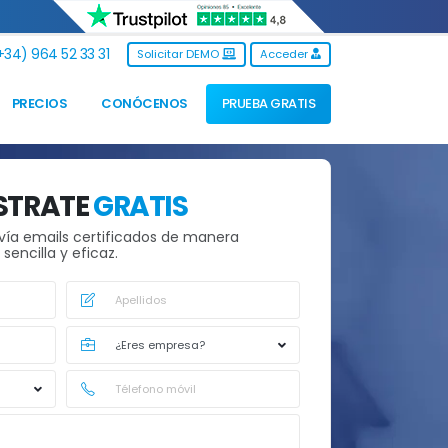
34) 964 52 33 31
Solicitar DEMO
Acceder
PRECIOS
CONÓCENOS
PRUEBA GRATIS
STRATE
GRATIS
vía emails certificados de manera
sencilla y eficaz.