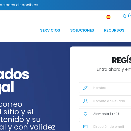
raciones disponibles.
(+
SERVICIOS
SOLUCIONES
RECURSOS
REGÍ
cados
Entra ahora y en
gal
 correo
sitio y el
tenido y su
al y con validez