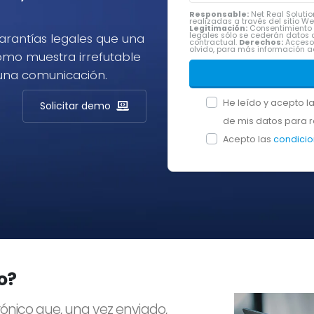
Responsable:
Net Real Solution
realizadas a través del sitio 
Legitimación:
Consentimiento 
garantías legales que una
legales sólo se cederán datos
contractual.
Derechos:
Acceso, 
olvido, para más información 
como muestra irrefutable
 una comunicación.
He leído y acepto l
Solicitar demo
de mis datos para re
Acepto las
condicio
o?
trónico que, una vez enviado,