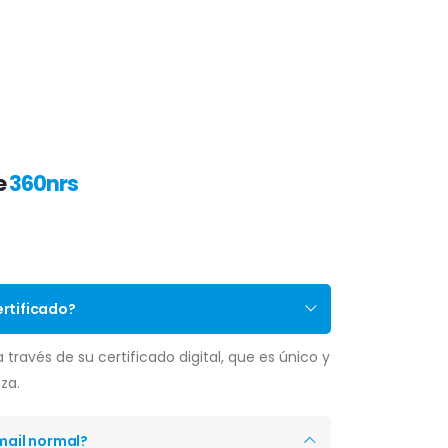
e
360nrs
ertificado?
 través de su certificado digital, que es único y
za.
email normal?