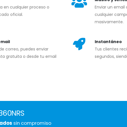
a en cualquier proceso o
Enviar un email 
cado oficial.
cualquier campa
masivamente.
email
Instantáneo
de correo, puedes enviar
Tus clientes rec
ta gratuita o desde tu email
segundos, siend
n 360NRS
icados
sin compromiso