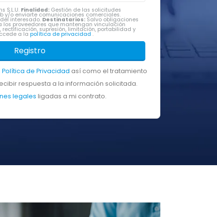
s S.L.U.
Finalidad:
Gestión de las solicitudes
Web y/o enviarte comunicaciones comerciales.
del interesado.
Destinatarios:
Salvo obligaciones
 a los proveedores que mantengan vinculación
rectificación, supresión, limitación, portabilidad y
accede a la
política de privacidad
.
Registro
a
Política de Privacidad
así como el tratamiento
cibir respuesta a la información solicitada.
nes legales
ligadas a mi contrato.