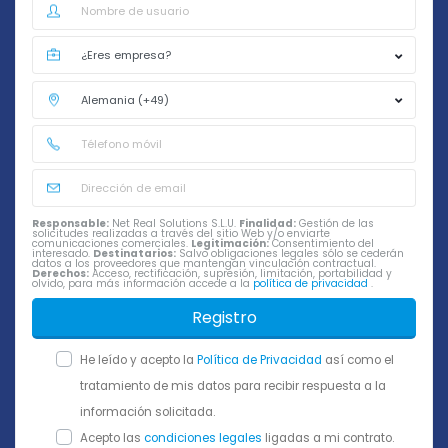
Responsable:
Net Real Solutions S.L.U.
Finalidad:
Gestión de las
solicitudes realizadas a través del sitio Web y/o enviarte
comunicaciones comerciales.
Legitimación:
Consentimiento del
interesado.
Destinatarios:
Salvo obligaciones legales sólo se cederán
datos a los proveedores que mantengan vinculación contractual.
Derechos:
Acceso, rectificación, supresión, limitación, portabilidad y
olvido, para más información accede a la
política de privacidad
.
Registro
He leído y acepto la
Política de Privacidad
así como el
tratamiento de mis datos para recibir respuesta a la
información solicitada.
Acepto las
condiciones legales
ligadas a mi contrato.