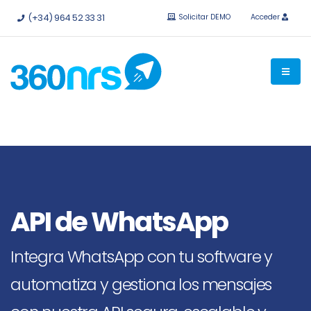
Pruébalo
gratis sin compromiso.
API e integraciones
(+34) 964 52 33 31
Solicitar DEMO
Acceder
disponibles.
API de WhatsApp
Integra WhatsApp con tu software y
automatiza y gestiona los mensajes