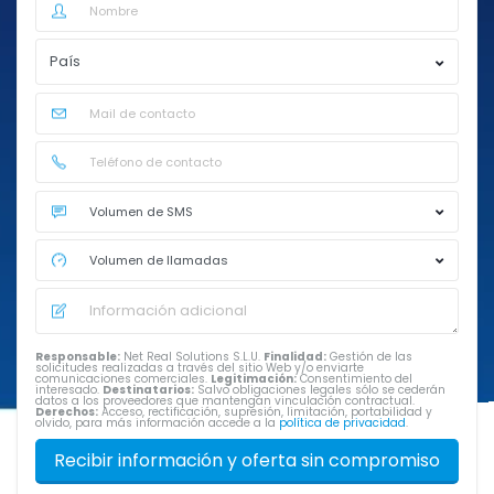
Responsable:
Net Real Solutions S.L.U.
Finalidad:
Gestión de las
solicitudes realizadas a través del sitio Web y/o enviarte
comunicaciones comerciales.
Legitimación:
Consentimiento del
interesado.
Destinatarios:
Salvo obligaciones legales sólo se cederán
datos a los proveedores que mantengan vinculación contractual.
Derechos:
Acceso, rectificación, supresión, limitación, portabilidad y
olvido, para más información accede a la
política de privacidad
.
Recibir información y oferta sin compromiso