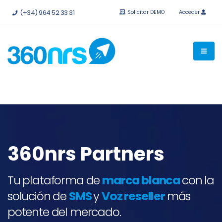
Pruébalo
gratis sin compromiso.
API e integraciones
(+34) 964 52 33 31
Solicitar DEMO
Acceder
disponibles.
360nrs Partners
Tu plataforma de
marca blanca
con la
solución de
SMS
y
Voz reseller
más
potente del mercado.