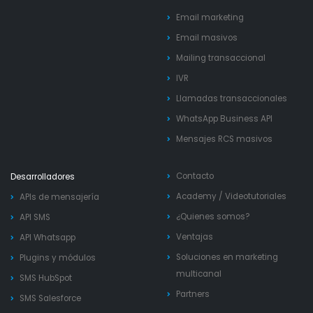
Email marketing
Email masivos
Mailing transaccional
IVR
Llamadas transaccionales
WhatsApp Business API
Mensajes RCS masivos
Contacto
Desarrolladores
Academy
/
Videotutoriales
APIs de mensajería
¿Quienes somos?
API SMS
Ventajas
API Whatsapp
Soluciones en marketing
Plugins y módulos
multicanal
SMS HubSpot
Partners
SMS Salesforce