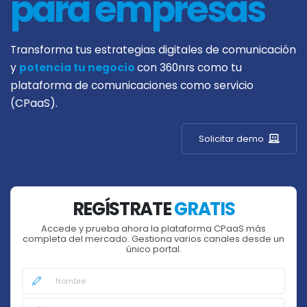
para empresas
Transforma tus estrategias digitales de comunicación
y
potencia tu negocio
con 360nrs como tu
plataforma de comunicaciones como servicio
(CPaaS).
Solicitar demo
REGÍSTRATE
GRATIS
Accede y prueba ahora la plataforma CPaaS más
completa del mercado. Gestiona varios canales desde un
único portal.