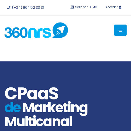
Pruébalo
gratis sin compromiso.
API e integraciones
(+34) 964 52 33 31
Solicitar DEMO
Acceder
disponibles.
CPaaS
de
Marketing
Multicanal