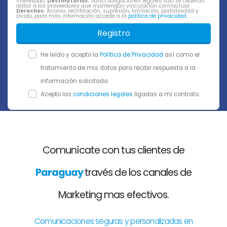
interesado.
Destinatarios:
Salvo obligaciones legales sólo se cederán
datos a los proveedores que mantengan vinculación contractual.
Derechos:
Acceso, rectificación, supresión, limitación, portabilidad y
olvido, para más información accede a la
política de privacidad
.
Registro
He leído y acepto la
Política de Privacidad
así como el
tratamiento de mis datos para recibir respuesta a la
información solicitada.
Acepto las
condiciones legales
ligadas a mi contrato.
Comunícate con tus clientes de
Paraguay
través de los canales de
Marketing mas efectivos.
Comunicaciones seguras y personalizadas en