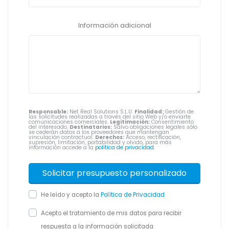
Información adicional
Responsable:
Net Real Solutions S.L.U.
Finalidad:
Gestión de
las solicitudes realizadas a través del sitio Web y/o enviarte
comunicaciones comerciales.
Legitimación:
Consentimiento
del interesado.
Destinatarios:
Salvo obligaciones legales sólo
se cederán datos a los proveedores que mantengan
vinculación contractual.
Derechos:
Acceso, rectificación,
supresión, limitación, portabilidad y olvido, para más
información accede a la
política de privacidad
.
He leído y acepto la
Política de Privacidad
Acepto el tratamiento de mis datos para recibir
respuesta a la información solicitada