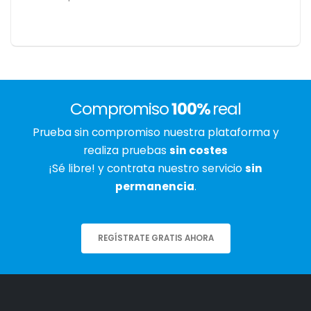
Compromiso
100%
real
Prueba sin compromiso nuestra plataforma y
realiza pruebas
sin costes
¡Sé libre! y contrata nuestro servicio
sin
permanencia
.
REGÍSTRATE GRATIS AHORA