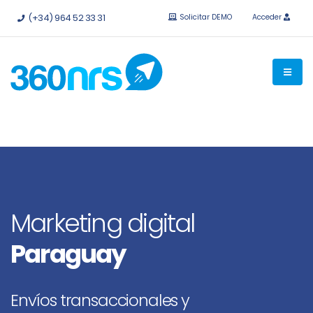
Pruébalo
gratis sin compromiso.
API e integraciones
(+34) 964 52 33 31
Solicitar DEMO
Acceder
disponibles.
Marketing digital
Paraguay
Envíos transaccionales y