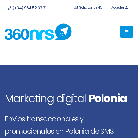
Pruébalo
gratis sin compromiso.
API e integraciones
(+34) 964 52 33 31
Solicitar DEMO
Acceder
disponibles.
Marketing digital
Polonia
Envíos transaccionales y
promocionales en Polonia de SMS