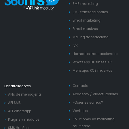
SMS marketing
SMS transaccionales
Email marketing
Email masivos
Mailing transaccional
IVR
Llamadas transaccionales
WhatsApp Business API
Mensajes RCS masivos
Contacto
Desarrolladores
Academy
/
Videotutoriales
APIs de mensajería
¿Quienes somos?
API SMS
Ventajas
API Whatsapp
Soluciones en marketing
Plugins y módulos
multicanal
SMS HubSpot