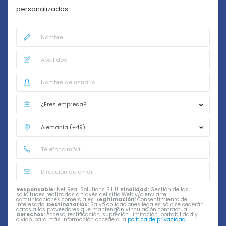
personalizadas.
Responsable:
Net Real Solutions S.L.U.
Finalidad:
Gestión de las
solicitudes realizadas a través del sitio Web y/o enviarte
comunicaciones comerciales.
Legitimación:
Consentimiento del
interesado.
Destinatarios:
Salvo obligaciones legales sólo se cederán
datos a los proveedores que mantengan vinculación contractual.
Derechos:
Acceso, rectificación, supresión, limitación, portabilidad y
olvido, para más información accede a la
política de privacidad
.