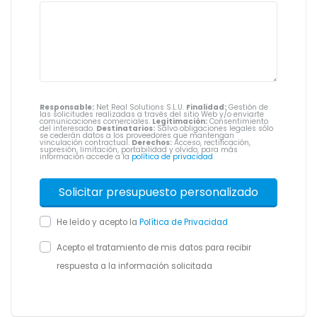
Responsable:
Net Real Solutions S.L.U.
Finalidad:
Gestión de
las solicitudes realizadas a través del sitio Web y/o enviarte
comunicaciones comerciales.
Legitimación:
Consentimiento
del interesado.
Destinatarios:
Salvo obligaciones legales sólo
se cederán datos a los proveedores que mantengan
vinculación contractual.
Derechos:
Acceso, rectificación,
supresión, limitación, portabilidad y olvido, para más
información accede a la
política de privacidad
.
He leído y acepto la
Política de Privacidad
Acepto el tratamiento de mis datos para recibir
respuesta a la información solicitada