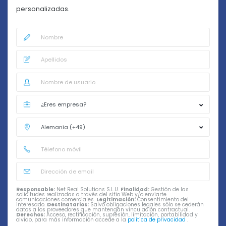
personalizadas.
Responsable:
Net Real Solutions S.L.U.
Finalidad:
Gestión de las
solicitudes realizadas a través del sitio Web y/o enviarte
comunicaciones comerciales.
Legitimación:
Consentimiento del
interesado.
Destinatarios:
Salvo obligaciones legales sólo se cederán
datos a los proveedores que mantengan vinculación contractual.
Derechos:
Acceso, rectificación, supresión, limitación, portabilidad y
olvido, para más información accede a la
política de privacidad
.