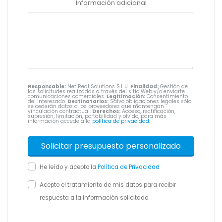
Información adicional
Responsable:
Net Real Solutions S.L.U.
Finalidad:
Gestión de
las solicitudes realizadas a través del sitio Web y/o enviarte
comunicaciones comerciales.
Legitimación:
Consentimiento
del interesado.
Destinatarios:
Salvo obligaciones legales sólo
se cederán datos a los proveedores que mantengan
vinculación contractual.
Derechos:
Acceso, rectificación,
supresión, limitación, portabilidad y olvido, para más
información accede a la
política de privacidad
.
He leído y acepto la
Política de Privacidad
Acepto el tratamiento de mis datos para recibir
respuesta a la información solicitada