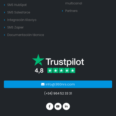
multicanal
SMS HubSpot
Partners
SMS Salesforce
Integración Klaviyo
SMS Zapier
Documentación técnica
info@360nrs.com
(+34) 964 52 33 31