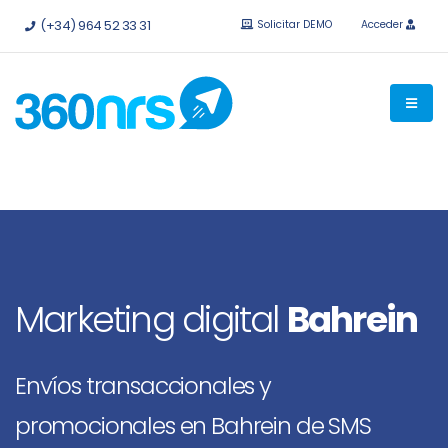
Pruébalo
gratis sin compromiso.
API e integraciones
(+34) 964 52 33 31
Solicitar DEMO
Acceder
disponibles.
Marketing digital
Bahrein
Envíos transaccionales y
promocionales en Bahrein de SMS