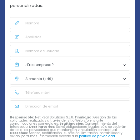
personalizadas.
Responsable:
Net Real Solutions S.L.U.
Finalidad:
Gestión de las
solicitudes realizadas a través del sitio Web y/o enviarte
comunicaciones comerciales.
Legitimación:
Consentimiento del
interesado.
Destinatarios:
Salvo obligaciones legales sólo se cederán
datos a los proveedores que mantengan vinculación contractual.
Derechos:
Acceso, rectificación, supresión, limitación, portabilidad y
olvido, para más información accede a la
política de privacidad
.