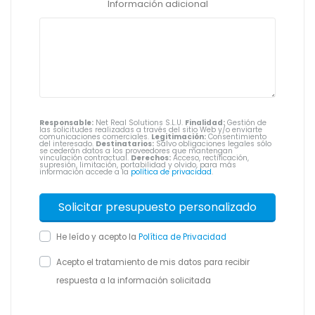
Información adicional
Responsable:
Net Real Solutions S.L.U.
Finalidad:
Gestión de
las solicitudes realizadas a través del sitio Web y/o enviarte
comunicaciones comerciales.
Legitimación:
Consentimiento
del interesado.
Destinatarios:
Salvo obligaciones legales sólo
se cederán datos a los proveedores que mantengan
vinculación contractual.
Derechos:
Acceso, rectificación,
supresión, limitación, portabilidad y olvido, para más
información accede a la
política de privacidad
.
He leído y acepto la
Política de Privacidad
Acepto el tratamiento de mis datos para recibir
respuesta a la información solicitada