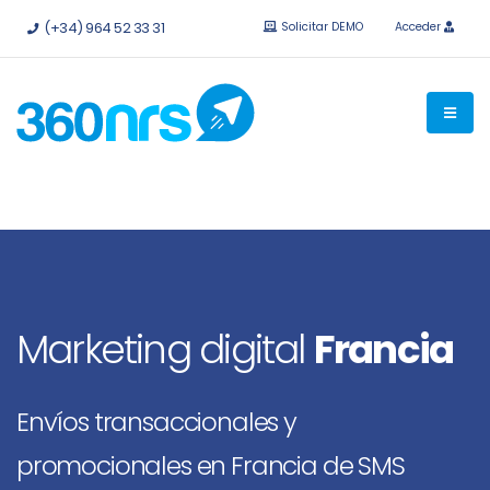
Pruébalo
gratis sin compromiso.
API e integraciones
(+34) 964 52 33 31
Solicitar DEMO
Acceder
disponibles.
Marketing digital
Francia
Envíos transaccionales y
promocionales en Francia de SMS