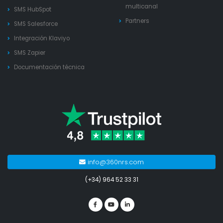
multicanal
SMS HubSpot
Partners
SMS Salesforce
Integración Klaviyo
SMS Zapier
Documentación técnica
info@360nrs.com
(+34) 964 52 33 31