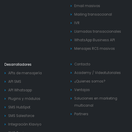
Email masivos
Mailing transaccional
IVR
Llamadas transaccionales
WhatsApp Business API
Mensajes RCS masivos
Contacto
Desarrolladores
Academy
/
Videotutoriales
APIs de mensajería
¿Quienes somos?
API SMS
Ventajas
API Whatsapp
Soluciones en marketing
Plugins y módulos
multicanal
SMS HubSpot
Partners
SMS Salesforce
Integración Klaviyo