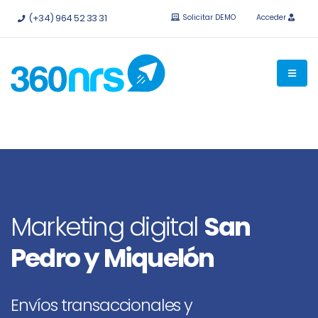
Pruébalo
gratis sin compromiso.
API e integraciones
(+34) 964 52 33 31
Solicitar DEMO
Acceder
disponibles.
Marketing digital
San
Pedro y Miquelón
Envíos transaccionales y