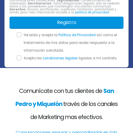
comunicaciones comerciales.
Legitimación:
Consentimiento del
interesado.
Destinatarios:
Salvo obligaciones legales sólo se cederán
datos a los proveedores que mantengan vinculación contractual.
Derechos:
Acceso, rectificación, supresión, limitación, portabilidad y
olvido, para más información accede a la
política de privacidad
.
Registro
He leído y acepto la
Política de Privacidad
así como el
tratamiento de mis datos para recibir respuesta a la
información solicitada.
Acepto las
condiciones legales
ligadas a mi contrato.
Comunícate con tus clientes de
San
Pedro y Miquelón
través de los canales
de Marketing mas efectivos.
Comunicaciones seguras y personalizadas en San