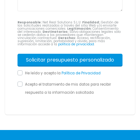
Responsable:
Net Real Solutions S.L.U.
Finalidad:
Gestión de
las solicitudes realizadas a través del sitio Web y/o enviarte
comunicaciones comerciales.
Legitimación:
Consentimiento
del interesado.
Destinatarios:
Salvo obligaciones legales sólo
se cederán datos a los proveedores que mantengan
vinculación contractual.
Derechos:
Acceso, rectificación,
supresión, limitación, portabilidad y olvido, para más
información accede a la
política de privacidad
.
He leído y acepto la
Política de Privacidad
Acepto el tratamiento de mis datos para recibir
respuesta a la información solicitada