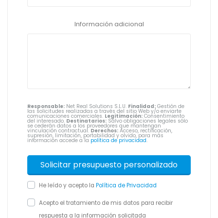
Información adicional
Responsable:
Net Real Solutions S.L.U.
Finalidad:
Gestión de
las solicitudes realizadas a través del sitio Web y/o enviarte
comunicaciones comerciales.
Legitimación:
Consentimiento
del interesado.
Destinatarios:
Salvo obligaciones legales sólo
se cederán datos a los proveedores que mantengan
vinculación contractual.
Derechos:
Acceso, rectificación,
supresión, limitación, portabilidad y olvido, para más
información accede a la
política de privacidad
.
He leído y acepto la
Política de Privacidad
Acepto el tratamiento de mis datos para recibir
respuesta a la información solicitada