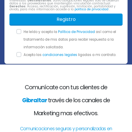
interesado.
Destinatarios:
Salvo obligaciones legales sólo se cederán
datos a los proveedores que mantengan vinculación contractual.
Derechos:
Acceso, rectificación, supresión, limitación, portabilidad y
olvido, para más información accede a la
política de privacidad
.
Registro
He leído y acepto la
Política de Privacidad
así como el
tratamiento de mis datos para recibir respuesta a la
información solicitada.
Acepto las
condiciones legales
ligadas a mi contrato.
Comunícate con tus clientes de
Gibraltar
través de los canales de
Marketing mas efectivos.
Comunicaciones seguras y personalizadas en