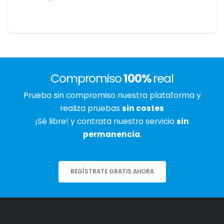
Compromiso
100%
real
Prueba sin compromiso nuestra plataforma y
realiza pruebas
sin costes
¡Sé libre! y contrata nuestro servicio
sin
permanencia
.
REGÍSTRATE GRATIS AHORA