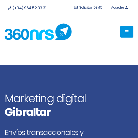
Pruébalo
gratis sin compromiso.
API e integraciones
(+34) 964 52 33 31
Solicitar DEMO
Acceder
disponibles.
Marketing digital
Gibraltar
Envíos transaccionales y