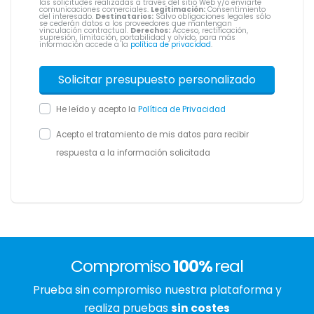
las solicitudes realizadas a través del sitio Web y/o enviarte
comunicaciones comerciales.
Legitimación:
Consentimiento
del interesado.
Destinatarios:
Salvo obligaciones legales sólo
se cederán datos a los proveedores que mantengan
vinculación contractual.
Derechos:
Acceso, rectificación,
supresión, limitación, portabilidad y olvido, para más
información accede a la
política de privacidad
.
He leído y acepto la
Política de Privacidad
Acepto el tratamiento de mis datos para recibir
respuesta a la información solicitada
Compromiso
100%
real
Prueba sin compromiso nuestra plataforma y
realiza pruebas
sin costes