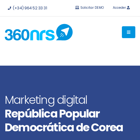
Pruébalo
gratis sin compromiso.
API e integraciones
(+34) 964 52 33 31
Solicitar DEMO
Acceder
disponibles.
Marketing digital
República Popular
Democrática de Corea