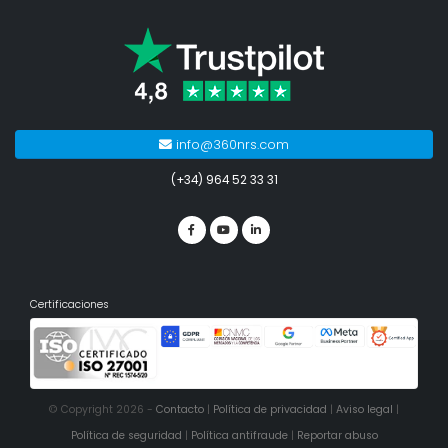
info@360nrs.com
(+34) 964 52 33 31
Certificaciones
© Copyright 2026 -
Contacto
|
Política de privacidad
|
Aviso legal
|
Política de seguridad
|
Política antifraude
|
Reportar abuso