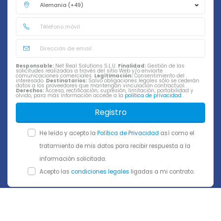
Responsable:
Net Real Solutions S.L.U.
Finalidad:
Gestión de las
solicitudes realizadas a través del sitio Web y/o enviarte
comunicaciones comerciales.
Legitimación:
Consentimiento del
interesado.
Destinatarios:
Salvo obligaciones legales sólo se cederán
datos a los proveedores que mantengan vinculación contractual.
Derechos:
Acceso, rectificación, supresión, limitación, portabilidad y
olvido, para más información accede a la
política de privacidad
.
Registro
He leído y acepto la
Política de Privacidad
así como el
tratamiento de mis datos para recibir respuesta a la
información solicitada.
Acepto las
condiciones legales
ligadas a mi contrato.