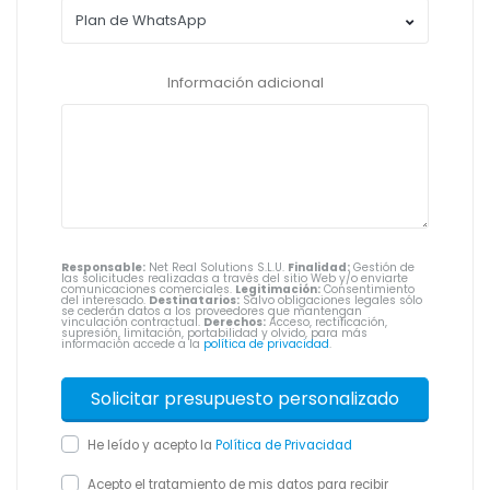
Información adicional
Responsable:
Net Real Solutions S.L.U.
Finalidad:
Gestión de
las solicitudes realizadas a través del sitio Web y/o enviarte
comunicaciones comerciales.
Legitimación:
Consentimiento
del interesado.
Destinatarios:
Salvo obligaciones legales sólo
se cederán datos a los proveedores que mantengan
vinculación contractual.
Derechos:
Acceso, rectificación,
supresión, limitación, portabilidad y olvido, para más
información accede a la
política de privacidad
.
He leído y acepto la
Política de Privacidad
Acepto el tratamiento de mis datos para recibir