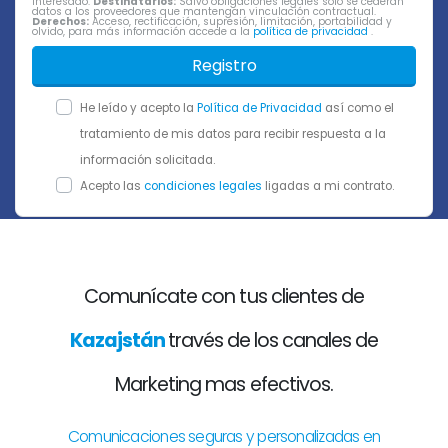
interesado.
Destinatarios:
Salvo obligaciones legales sólo se cederán
datos a los proveedores que mantengan vinculación contractual.
Derechos:
Acceso, rectificación, supresión, limitación, portabilidad y
olvido, para más información accede a la
política de privacidad
.
Registro
He leído y acepto la
Política de Privacidad
así como el
tratamiento de mis datos para recibir respuesta a la
información solicitada.
Acepto las
condiciones legales
ligadas a mi contrato.
Comunícate con tus clientes de
Kazajstán
través de los canales de
Marketing mas efectivos.
Comunicaciones seguras y personalizadas en