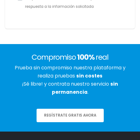
respuesta a la información solicitada
Compromiso
100%
real
Prueba sin compromiso nuestra plataforma y
realiza pruebas
sin costes
¡Sé libre! y contrata nuestro servicio
sin
permanencia
.
REGÍSTRATE GRATIS AHORA