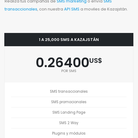
Realiza tus campañas de
SMS marketing
o envía
SMS
transaccionales
, con nuestra
API SMS
a moviles de Kazajstán.
1 A 25,000 SMS A KAZAJSTÁN
0.26400
US$
POR SMS
SMS transaccionales
SMS promocionales
SMS Landing Page
SMS 2 Way
Plugins y módulos