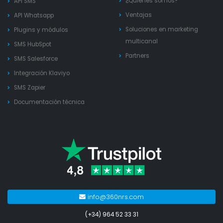
¿Quienes somos?
API SMS
Ventajas
API Whatsapp
Soluciones en marketing
Plugins y módulos
multicanal
SMS HubSpot
Partners
SMS Salesforce
Integración Klaviyo
SMS Zapier
Documentación técnica
info@360nrs.com
(+34) 964 52 33 31