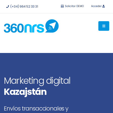
Pruébalo
gratis sin compromiso.
API e integraciones
(+34) 964 52 33 31
Solicitar DEMO
Acceder
disponibles.
Marketing digital
Kazajstán
Envíos transaccionales y