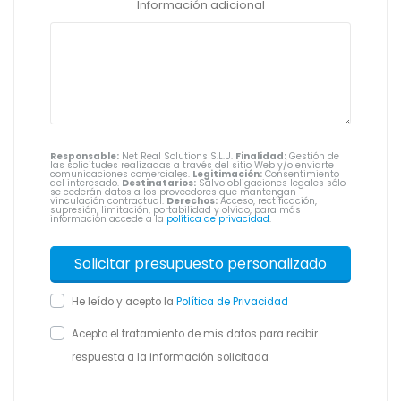
Información adicional
Responsable:
Net Real Solutions S.L.U.
Finalidad:
Gestión de
las solicitudes realizadas a través del sitio Web y/o enviarte
comunicaciones comerciales.
Legitimación:
Consentimiento
del interesado.
Destinatarios:
Salvo obligaciones legales sólo
se cederán datos a los proveedores que mantengan
vinculación contractual.
Derechos:
Acceso, rectificación,
supresión, limitación, portabilidad y olvido, para más
información accede a la
política de privacidad
.
He leído y acepto la
Política de Privacidad
Acepto el tratamiento de mis datos para recibir
respuesta a la información solicitada