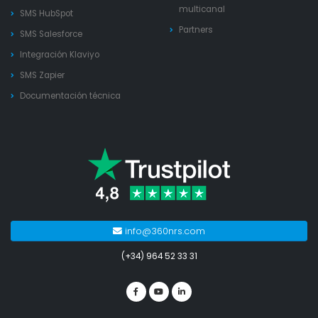
multicanal
SMS HubSpot
Partners
SMS Salesforce
Integración Klaviyo
SMS Zapier
Documentación técnica
info@360nrs.com
(+34) 964 52 33 31