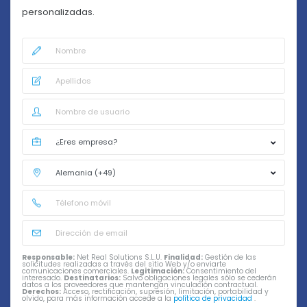
personalizadas.
Responsable:
Net Real Solutions S.L.U.
Finalidad:
Gestión de las
solicitudes realizadas a través del sitio Web y/o enviarte
comunicaciones comerciales.
Legitimación:
Consentimiento del
interesado.
Destinatarios:
Salvo obligaciones legales sólo se cederán
datos a los proveedores que mantengan vinculación contractual.
Derechos:
Acceso, rectificación, supresión, limitación, portabilidad y
olvido, para más información accede a la
política de privacidad
.