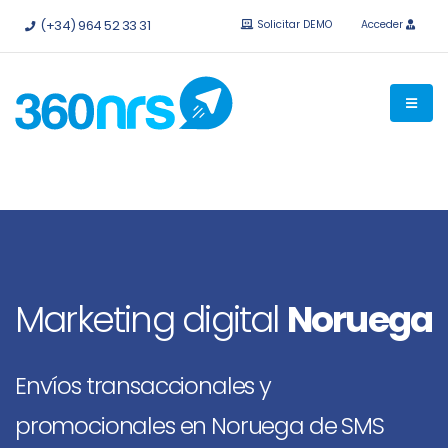
Pruébalo
gratis sin compromiso.
API e integraciones
(+34) 964 52 33 31
Solicitar DEMO
Acceder
disponibles.
Marketing digital
Noruega
Envíos transaccionales y
promocionales en Noruega de SMS