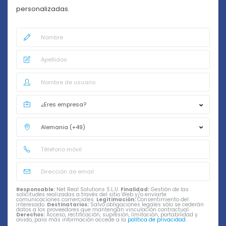
personalizadas.
Responsable:
Net Real Solutions S.L.U.
Finalidad:
Gestión de las
solicitudes realizadas a través del sitio Web y/o enviarte
comunicaciones comerciales.
Legitimación:
Consentimiento del
interesado.
Destinatarios:
Salvo obligaciones legales sólo se cederán
datos a los proveedores que mantengan vinculación contractual.
Derechos:
Acceso, rectificación, supresión, limitación, portabilidad y
olvido, para más información accede a la
política de privacidad
.