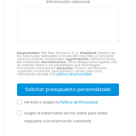
Información adicional
Responsable:
Net Real Solutions S.L.U.
Finalidad:
Gestión de
las solicitudes realizadas a través del sitio Web y/o enviarte
comunicaciones comerciales.
Legitimación:
Consentimiento
del interesado.
Destinatarios:
Salvo obligaciones legales sólo
se cederán datos a los proveedores que mantengan
vinculación contractual.
Derechos:
Acceso, rectificación,
supresión, limitación, portabilidad y olvido, para más
información accede a la
política de privacidad
.
He leído y acepto la
Política de Privacidad
Acepto el tratamiento de mis datos para recibir
respuesta a la información solicitada