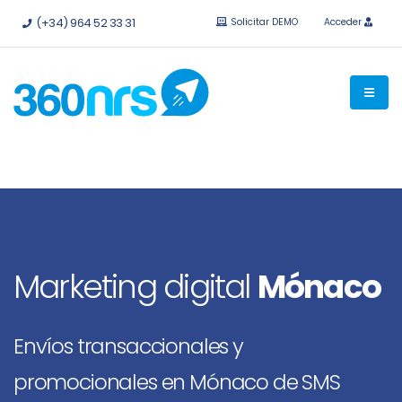
Pruébalo
gratis sin compromiso.
API e integraciones
(+34) 964 52 33 31
Solicitar DEMO
Acceder
disponibles.
Marketing digital
Mónaco
Envíos transaccionales y
promocionales en Mónaco de SMS