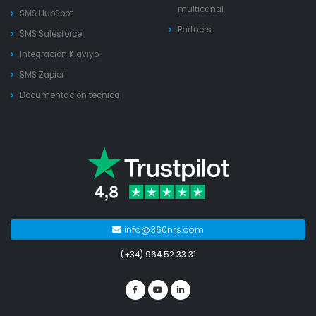
multicanal
SMS HubSpot
Partners
SMS Salesforce
Integración Klaviyo
SMS Zapier
Documentación técnica
info@360nrs.com
(+34) 964 52 33 31