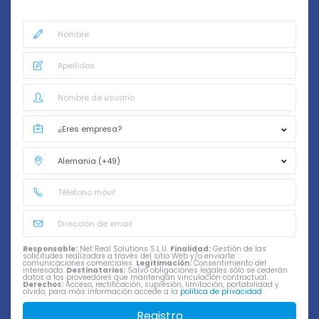
Responsable:
Net Real Solutions S.L.U.
Finalidad:
Gestión de las
solicitudes realizadas a través del sitio Web y/o enviarte
comunicaciones comerciales.
Legitimación:
Consentimiento del
interesado.
Destinatarios:
Salvo obligaciones legales sólo se cederán
datos a los proveedores que mantengan vinculación contractual.
Derechos:
Acceso, rectificación, supresión, limitación, portabilidad y
olvido, para más información accede a la
política de privacidad
.
Registro