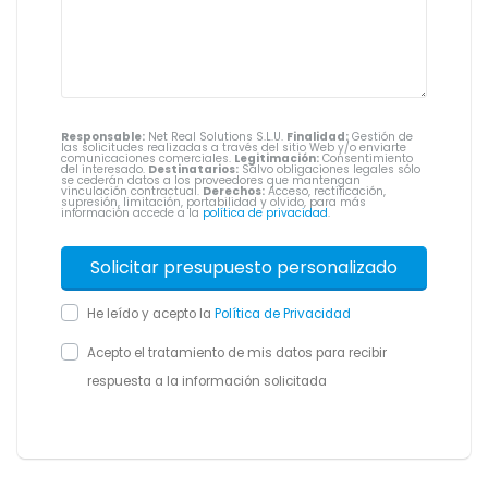
Responsable:
Net Real Solutions S.L.U.
Finalidad:
Gestión de
las solicitudes realizadas a través del sitio Web y/o enviarte
comunicaciones comerciales.
Legitimación:
Consentimiento
del interesado.
Destinatarios:
Salvo obligaciones legales sólo
se cederán datos a los proveedores que mantengan
vinculación contractual.
Derechos:
Acceso, rectificación,
supresión, limitación, portabilidad y olvido, para más
información accede a la
política de privacidad
.
He leído y acepto la
Política de Privacidad
Acepto el tratamiento de mis datos para recibir
respuesta a la información solicitada