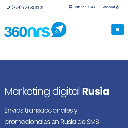
Pruébalo
gratis sin compromiso.
API e integraciones
(+34) 964 52 33 31
Solicitar DEMO
Acceder
disponibles.
Marketing digital
Rusia
Envíos transaccionales y
promocionales en Rusia de SMS