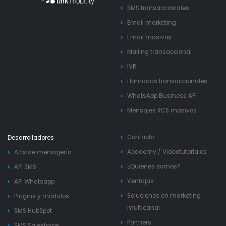
SMS transaccionales
Email marketing
Email masivos
Mailing transaccional
IVR
Llamadas transaccionales
WhatsApp Business API
Mensajes RCS masivos
Contacto
Desarrolladores
Academy
/
Videotutoriales
APIs de mensajería
¿Quienes somos?
API SMS
Ventajas
API Whatsapp
Soluciones en marketing
Plugins y módulos
multicanal
SMS HubSpot
Partners
SMS Salesforce