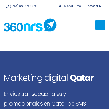
Pruébalo
gratis sin compromiso.
API e integraciones
(+34) 964 52 33 31
Solicitar DEMO
Acceder
disponibles.
Marketing digital
Qatar
Envíos transaccionales y
promocionales en Qatar de SMS