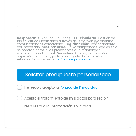
Responsable:
Net Real Solutions S.L.U.
Finalidad:
Gestión de
las solicitudes realizadas a través del sitio Web y/o enviarte
comunicaciones comerciales.
Legitimación:
Consentimiento
del interesado.
Destinatarios:
Salvo obligaciones legales sólo
se cederán datos a los proveedores que mantengan
vinculación contractual.
Derechos:
Acceso, rectificación,
supresión, limitación, portabilidad y olvido, para más
información accede a la
política de privacidad
.
He leído y acepto la
Política de Privacidad
Acepto el tratamiento de mis datos para recibir
respuesta a la información solicitada