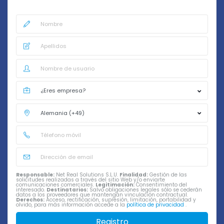
Responsable:
Net Real Solutions S.L.U.
Finalidad:
Gestión de las
solicitudes realizadas a través del sitio Web y/o enviarte
comunicaciones comerciales.
Legitimación:
Consentimiento del
interesado.
Destinatarios:
Salvo obligaciones legales sólo se cederán
datos a los proveedores que mantengan vinculación contractual.
Derechos:
Acceso, rectificación, supresión, limitación, portabilidad y
olvido, para más información accede a la
política de privacidad
.
Registro