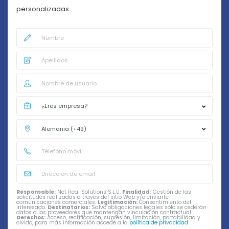
personalizadas.
Responsable:
Net Real Solutions S.L.U.
Finalidad:
Gestión de las
solicitudes realizadas a través del sitio Web y/o enviarte
comunicaciones comerciales.
Legitimación:
Consentimiento del
interesado.
Destinatarios:
Salvo obligaciones legales sólo se cederán
datos a los proveedores que mantengan vinculación contractual.
Derechos:
Acceso, rectificación, supresión, limitación, portabilidad y
olvido, para más información accede a la
política de privacidad
.