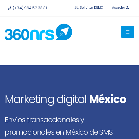
Pruébalo
gratis sin compromiso.
API e integraciones
(+34) 964 52 33 31
Solicitar DEMO
Acceder
disponibles.
Marketing digital
México
Envíos transaccionales y
promocionales en México de SMS