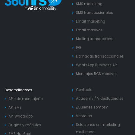
SMS marketing
SMS transaccionales
Email marketing
Email masivos
Mailing transaccional
IVR
Llamadas transaccionales
WhatsApp Business API
Mensajes RCS masivos
Contacto
Desarrolladores
Academy
/
Videotutoriales
APIs de mensajería
¿Quienes somos?
API SMS
Ventajas
API Whatsapp
Soluciones en marketing
Plugins y módulos
multicanal
SMS HubSpot