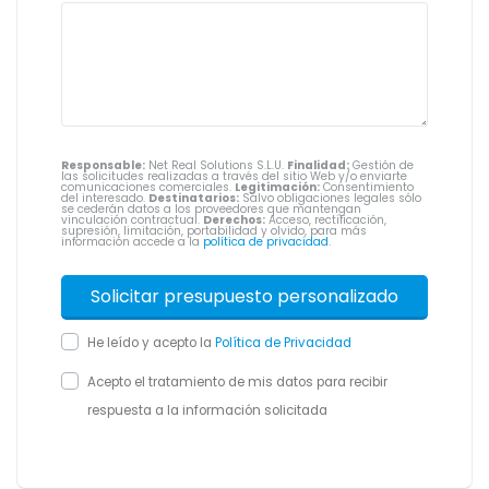
Responsable:
Net Real Solutions S.L.U.
Finalidad:
Gestión de
las solicitudes realizadas a través del sitio Web y/o enviarte
comunicaciones comerciales.
Legitimación:
Consentimiento
del interesado.
Destinatarios:
Salvo obligaciones legales sólo
se cederán datos a los proveedores que mantengan
vinculación contractual.
Derechos:
Acceso, rectificación,
supresión, limitación, portabilidad y olvido, para más
información accede a la
política de privacidad
.
He leído y acepto la
Política de Privacidad
Acepto el tratamiento de mis datos para recibir
respuesta a la información solicitada