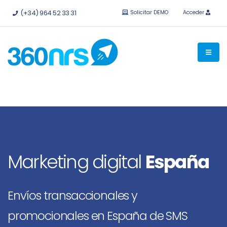
Pruébalo
gratis sin compromiso.
API e integraciones
(+34) 964 52 33 31
Solicitar DEMO
Acceder
disponibles.
Marketing digital
España
Envíos transaccionales y
promocionales en España de SMS