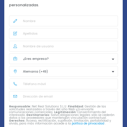
personalizadas.
Responsable:
Net Real Solutions S.L.U.
Finalidad:
Gestión de las
solicitudes realizadas a través del sitio Web y/o enviarte
comunicaciones comerciales.
Legitimación:
Consentimiento del
interesado.
Destinatarios:
Salvo obligaciones legales sólo se cederán
datos a los proveedores que mantengan vinculación contractual.
Derechos:
Acceso, rectificación, supresión, limitación, portabilidad y
olvido, para más información accede a la
política de privacidad
.