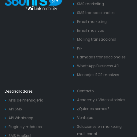
SMS marketing
SMS transaccionales
Email marketing
Email masivos
Mailing transaccional
IVR
Llamadas transaccionales
WhatsApp Business API
Mensajes RCS masivos
Contacto
Desarrolladores
Academy
/
Videotutoriales
APIs de mensajería
¿Quienes somos?
API SMS
Ventajas
API Whatsapp
Soluciones en marketing
Plugins y módulos
multicanal
SMS HubSpot