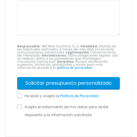
Responsable:
Net Real Solutions S.L.U.
Finalidad:
Gestión de
las solicitudes realizadas a través del sitio Web y/o enviarte
comunicaciones comerciales.
Legitimación:
Consentimiento
del interesado.
Destinatarios:
Salvo obligaciones legales sólo
se cederán datos a los proveedores que mantengan
vinculación contractual.
Derechos:
Acceso, rectificación,
supresión, limitación, portabilidad y olvido, para más
información accede a la
política de privacidad
.
He leído y acepto la
Política de Privacidad
Acepto el tratamiento de mis datos para recibir
respuesta a la información solicitada