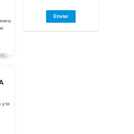
anera
e:
O...
A
 y la