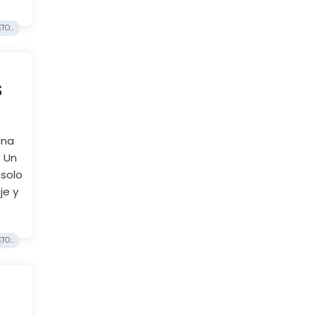
O...
S
una
. Un
 solo
je y
O...