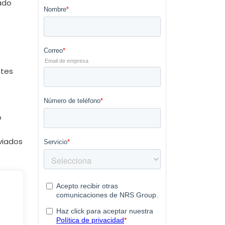
rado
ntes
o
viados