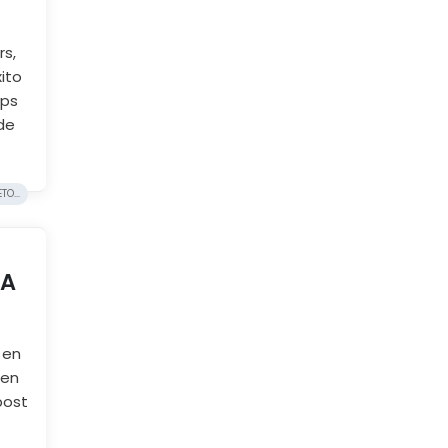
rs,
ito
ips
de
O...
 A
 en
nen
post