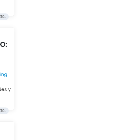
O...
O:
ing
des y
O...