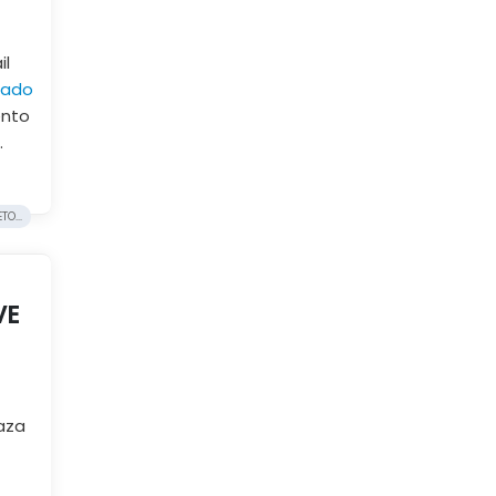
il
icado
ento
.
O...
VE
aza