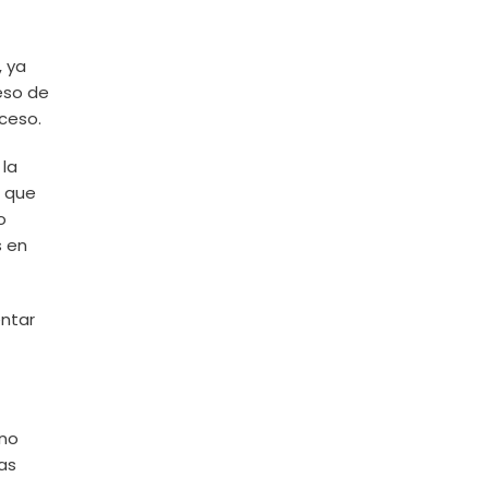
, ya
eso de
ceso.
 la
s que
o
s en
entar
 no
gas