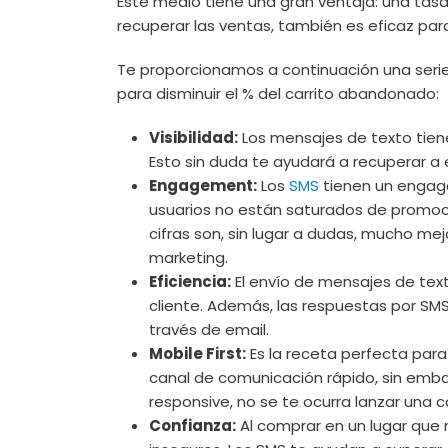
Este medio tiene una gran ventaja: una tasa
recuperar las ventas, también es eficaz pa
Te proporcionamos a continuación una serie
para disminuir el % del carrito abandonado:
Visibilidad:
Los mensajes de texto tien
Esto sin duda te ayudará a recuperar a 
Engagement:
Los
SMS
tienen un engag
usuarios no están saturados de promocio
cifras son, sin lugar a dudas, mucho m
marketing.
Eficiencia:
El envío de mensajes de tex
cliente. Además, las respuestas por SM
través de email.
Mobile First:
Es la receta perfecta para
canal de comunicación rápido, sin emb
responsive, no se te ocurra lanzar una
Confianza:
Al comprar en un lugar que 