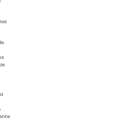
a
ias
ls.
os
tas
 a
n
mente