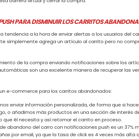
sa barrera virtual y cerrar la compra.
 PUSH PARA DISMINUIR LOS CARRITOS ABANDON
 tendencia a la hora de enviar alertas a los usuarios del car
e simplemente agrega un artículo al carrito pero no comp
imiento de la compra enviando notificaciones sobre los artíc
es automáticas son una excelente manera de recuperar las ve
n un e-commerce para los carritos abandonados:
mos enviar información personalizada, de forma que si ha
go, o añadimos más productos en una sección de interés d
o que él necesita y así retomar el carrito en proceso.
e abandono del carro con notificaciones push es un 37% 
as por email, ya que la tasa de click es 4 veces más alta q