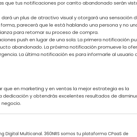
as que tus notificaciones por carrito abandonado serán vista
e dará un plus de atractivo visual y otorgará una sensación 
a forma, parecerá que le está hablando una persona y no un
fianza para retomar su proceso de compra.
caciones push en lugar de una sola. La primera notificación p
oducto abandonado. La próxima notificación promueve la ofe
encia. La última notificación es para informarle al usuario 
car que en marketing y en ventas la mejor estrategia es la
la dedicación y obtendrás excelentes resultados de disminu
 negocio.
g Digital Multicanal. 360NRS somos tu plataforma CPaaS de