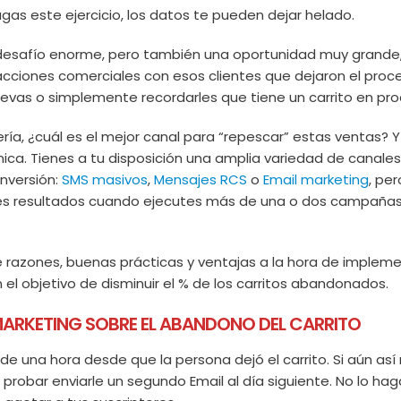
agas este ejercicio, los datos te pueden dejar helado.
 desafío enorme, pero también una oportunidad muy grande
ciones comerciales con esos clientes que dejaron el proc
vas o simplemente recordarles que tiene un carrito en pro
, ¿cuál es el mejor canal para “repescar” estas ventas? Y
ica. Tienes a tu disposición una amplia variedad de canale
nversión:
SMS masivos
,
Mensajes RCS
o
Email marketing
, per
es resultados cuando ejecutes más de una o dos campaña
 razones, buenas prácticas y ventajas a la hora de implem
el objetivo de disminuir el % de los carritos abandonados.
MARKETING SOBRE EL ABANDONO DEL CARRITO
e una hora desde que la persona dejó el carrito. Si aún así
probar enviarle un segundo Email al día siguiente. No lo ha