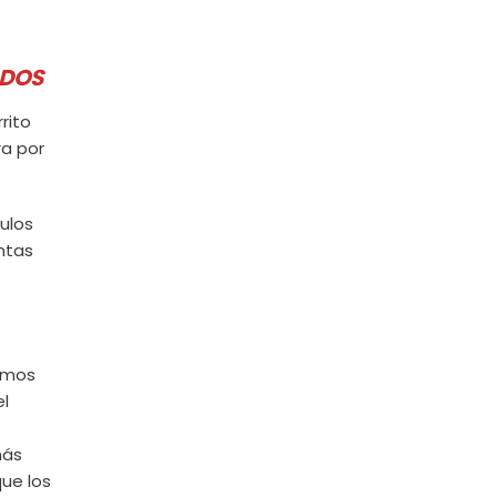
ADOS
rito
ra por
ulos
ntas
cemos
el
más
ue los