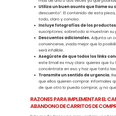
más de una o dos veces ya que podrías 
Utiliza un buen asunto que llame su 
descuento”. El contenido de esta pieza, 
todo, claro y conciso.
Incluye fotografías de los product
suscriptores; sobretodo si muestran su 
Descuentos adicionales.
Adjunta un cu
convencerse, ¡nada mejor que la posibi
será infalible.
Asegúrate de que todos los links co
este Email es muy clara: quieres que tu
concéntrate en eso y haz que tanto las
Transmite un sentido de urgencia.
Re
que ellos quieren comprar. Informales q
de que otro lo pueda comprar, ¡y no qu
RAZONES PARA IMPLEMENTAR EL CAN
ABANDONO DE CARRITOS DE COMPR