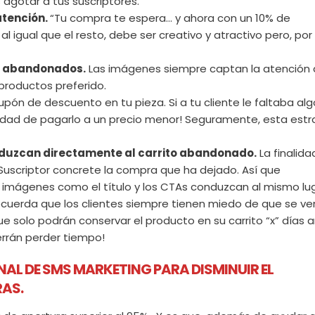
agotar a tus suscriptores.
atención.
“Tu compra te espera… y ahora con un 10% de
al igual que el resto, debe ser creativo y atractivo pero, por
os abandonados.
Las imágenes siempre captan la atención 
productos preferido.
pón de descuento en tu pieza. Si a tu cliente le faltaba al
lidad de pagarlo a un precio menor! Seguramente, esta estr
nduzcan directamente al carrito abandonado.
La finalida
 Suscriptor concrete la compra que ha dejado. Así que
 imágenes como el título y los CTAs conduzcan al mismo lug
cuerda que los clientes siempre tienen miedo de que se ve
ue solo podrán conservar el producto en su carrito “x” días 
errán perder tiempo!
AL DE SMS MARKETING PARA DISMINUIR EL
AS.