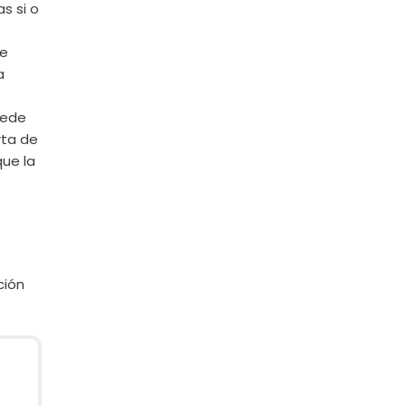
s si o
de
a
uede
rta de
que la
ción