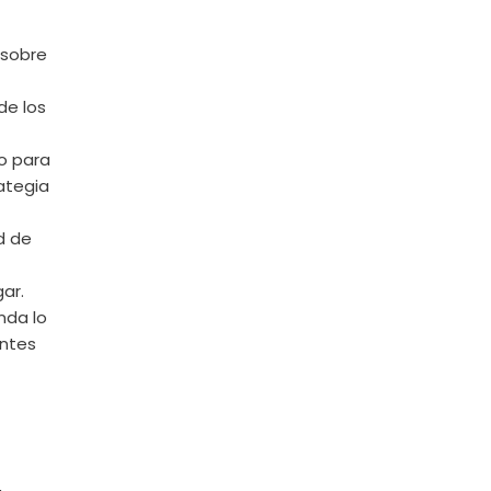
 sobre
de los
go para
ategia
d de
ar.
nda lo
antes