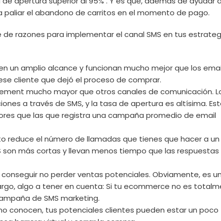
 de apertura superior al 95% . Y es que, además de ayudar 
ra paliar el abandono de carritos en el momento de pago.
 de razones para implementar el canal SMS en tus estrateg
en un amplio alcance y funcionan mucho mejor que los emai
ese cliente que dejó el proceso de comprar.
ement mucho mayor que otros canales de comunicación. L
nes a través de SMS, y la tasa de apertura es altísima. Es
ejores que las que registra una campaña promedio de email
to reduce el número de llamadas que tienes que hacer a un
S son más cortas y llevan menos tiempo que las respuestas
 conseguir no perder ventas potenciales. Obviamente, es u
argo, algo a tener en cuenta: Si tu ecommerce no es total
 campaña de SMS marketing.
no conocen, tus potenciales clientes pueden estar un poco