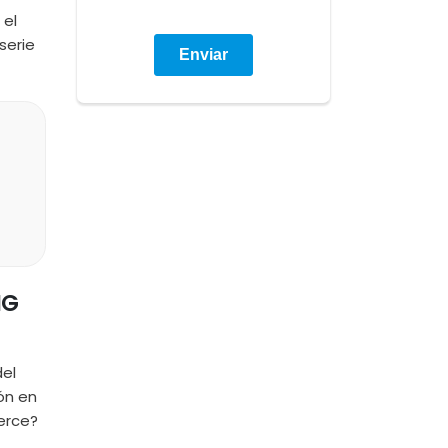
 el
serie
NG
el
ón en
erce?