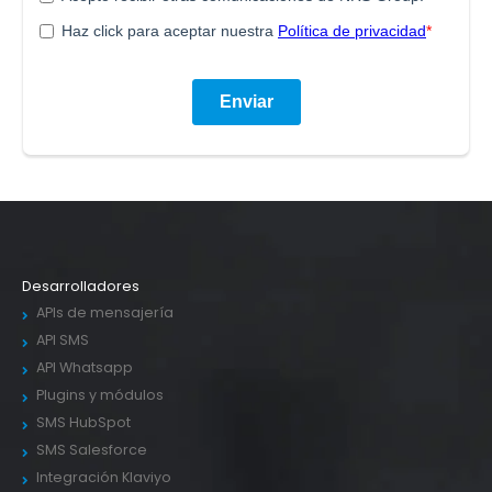
Desarrolladores
APIs de mensajería
API SMS
API Whatsapp
Plugins y módulos
SMS HubSpot
SMS Salesforce
Integración Klaviyo