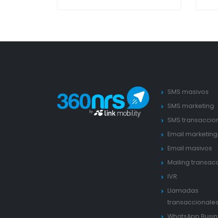
SMS masivos
SMS marketing
SMS transaccio
Email marketing
Email masivos
Mailing transac
IVR
Llamadas
transaccionale
WhatsApp Busin