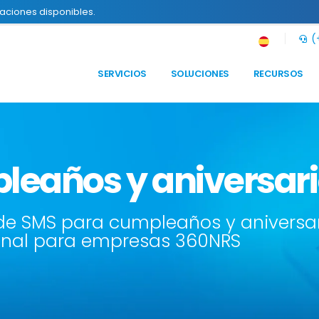
raciones disponibles.
(+
SERVICIOS
SOLUCIONES
RECURSOS
leaños y aniversar
e SMS para cumpleaños y aniversar
anal para empresas 360NRS