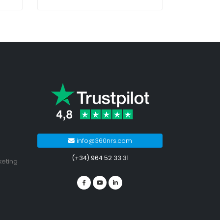
info@360nrs.com
(+34) 964 52 33 31
keting