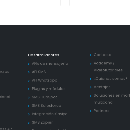
Contacto
Desarrolladores
Academy
/
APIs de mensajería
Videotutoriales
nales
API SMS
¿Quienes somos?
API Whatsapp
Ventajas
Plugins y módulos
Soluciones en mar
cional
SMS HubSpot
multicanal
SMS Salesforce
Partners
Integración Klaviyo
s
SMS Zapier
ess API