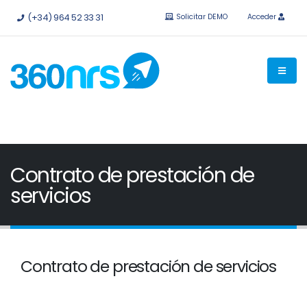
Pruébalo
gratis sin compromiso.
API e integraciones
(+34) 964 52 33 31
Solicitar DEMO
Acceder
disponibles.
Contrato de prestación de
servicios
Contrato de prestación de servicios