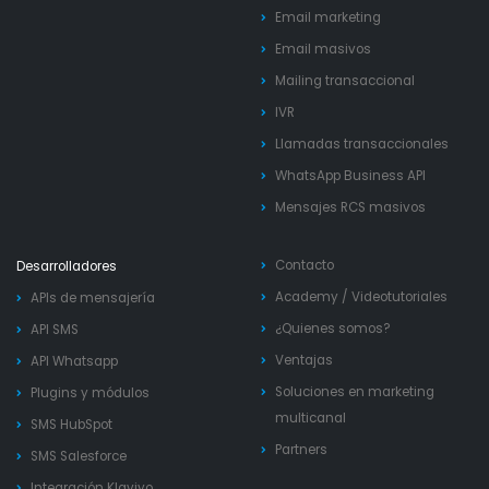
Email marketing
Email masivos
Mailing transaccional
IVR
Llamadas transaccionales
WhatsApp Business API
Mensajes RCS masivos
Contacto
Desarrolladores
Academy
/
Videotutoriales
APIs de mensajería
¿Quienes somos?
API SMS
Ventajas
API Whatsapp
Soluciones en marketing
Plugins y módulos
multicanal
SMS HubSpot
Partners
SMS Salesforce
Integración Klaviyo