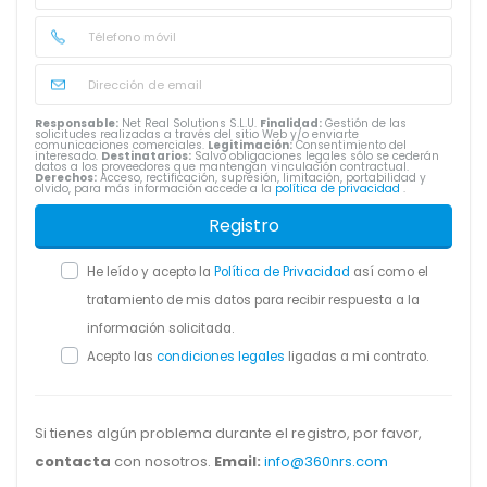
Responsable:
Net Real Solutions S.L.U.
Finalidad:
Gestión de las
solicitudes realizadas a través del sitio Web y/o enviarte
comunicaciones comerciales.
Legitimación:
Consentimiento del
interesado.
Destinatarios:
Salvo obligaciones legales sólo se cederán
datos a los proveedores que mantengan vinculación contractual.
Derechos:
Acceso, rectificación, supresión, limitación, portabilidad y
olvido, para más información accede a la
política de privacidad
.
Registro
He leído y acepto la
Política de Privacidad
así como el
tratamiento de mis datos para recibir respuesta a la
información solicitada.
Acepto las
condiciones legales
ligadas a mi contrato.
Si tienes algún problema durante el registro, por favor,
contacta
con nosotros.
Email:
info@360nrs.com