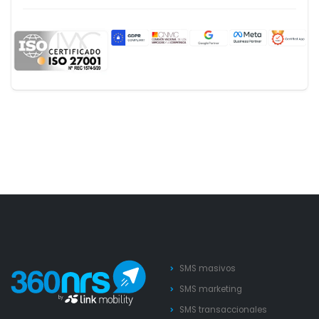
SMS masivos
SMS marketing
SMS transaccionales