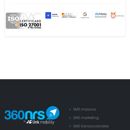
SMS masivos
SMS marketing
SMS transaccionales