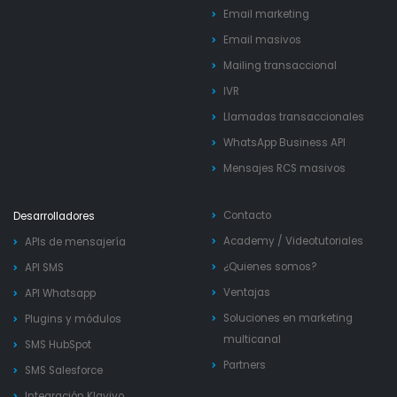
Email marketing
Email masivos
Mailing transaccional
IVR
Llamadas transaccionales
WhatsApp Business API
Mensajes RCS masivos
Contacto
Desarrolladores
Academy
/
Videotutoriales
APIs de mensajería
¿Quienes somos?
API SMS
Ventajas
API Whatsapp
Soluciones en marketing
Plugins y módulos
multicanal
SMS HubSpot
Partners
SMS Salesforce
Integración Klaviyo