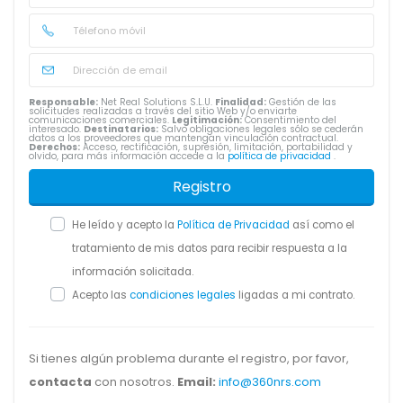
Responsable:
Net Real Solutions S.L.U.
Finalidad:
Gestión de las
solicitudes realizadas a través del sitio Web y/o enviarte
comunicaciones comerciales.
Legitimación:
Consentimiento del
interesado.
Destinatarios:
Salvo obligaciones legales sólo se cederán
datos a los proveedores que mantengan vinculación contractual.
Derechos:
Acceso, rectificación, supresión, limitación, portabilidad y
olvido, para más información accede a la
política de privacidad
.
Registro
He leído y acepto la
Política de Privacidad
así como el
tratamiento de mis datos para recibir respuesta a la
información solicitada.
Acepto las
condiciones legales
ligadas a mi contrato.
Si tienes algún problema durante el registro, por favor,
contacta
con nosotros.
Email:
info@360nrs.com