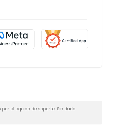
m
 por el equipo de soporte. Sin duda
Muy profesio
Alba Muns
CRM Manager