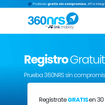
Pruébalo
gratis sin compromiso.
API e integ
Registro
Gratui
Prueba 360NRS sin compromi
Regístrate
GRATIS
en 30