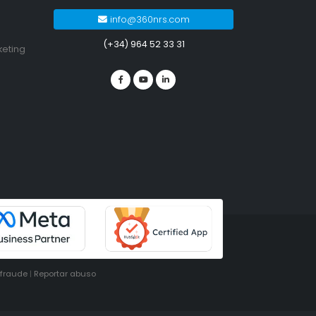
info@360nrs.com
(+34) 964 52 33 31
keting
ifraude
|
Reportar abuso