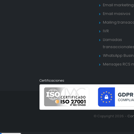
Email marketing
Email masivos
Mailing transac
IVR
Llamadas
transaccionale
WhatsApp Busin
Mensajes RCS 
Certificaciones
© Copyright 2026 -
Con