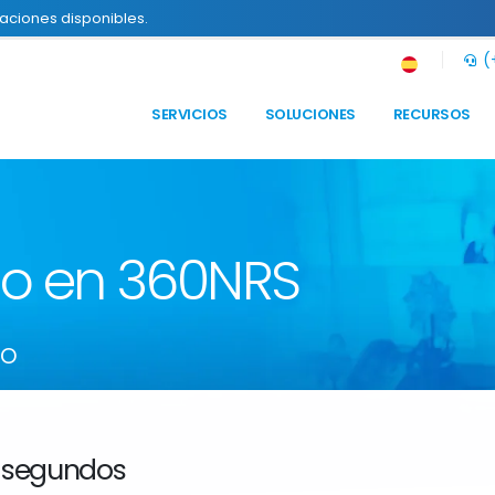
raciones disponibles.
(+
SERVICIOS
SOLUCIONES
RECURSOS
to en 360NRS
so
 segundos