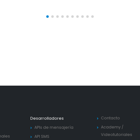
Contacto
Desarrolladores
Academy
/
APIs de mensajería
Videotutoriales
nales
API SMS