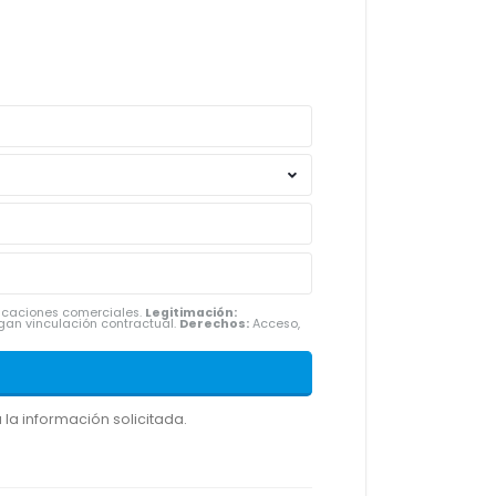
nicaciones comerciales.
Legitimación:
gan vinculación contractual.
Derechos:
Acceso,
la información solicitada.