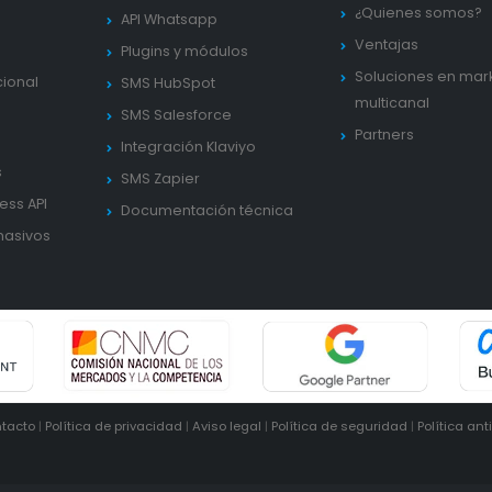
¿Quienes somos?
API Whatsapp
Ventajas
Plugins y módulos
Soluciones en mar
cional
SMS HubSpot
multicanal
SMS Salesforce
Partners
Integración Klaviyo
s
SMS Zapier
ess API
Documentación técnica
masivos
tacto
|
Política de privacidad
|
Aviso legal
|
Política de seguridad
|
Política ant