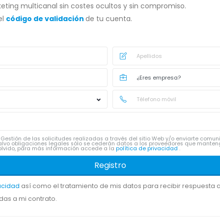
eting multicanal sin costes ocultos y sin compromiso.
el
código de validación
de tu cuenta.
Gestión de las solicitudes realizadas a través del sitio Web y/o enviarte comu
lvo obligaciones legales sólo se cederán datos a los proveedores que manten
 y olvido, para más información accede a la
política de privacidad
.
Registro
vacidad
así como el tratamiento de mis datos para recibir respuesta a 
das a mi contrato.