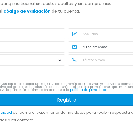
eting multicanal sin costes ocultos y sin compromiso.
el
código de validación
de tu cuenta.
Gestión de las solicitudes realizadas a través del sitio Web y/o enviarte comu
lvo obligaciones legales sólo se cederán datos a los proveedores que manten
 y olvido, para más información accede a la
política de privacidad
.
Registro
vacidad
así como el tratamiento de mis datos para recibir respuesta a 
das a mi contrato.