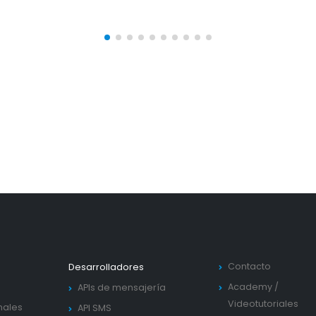
Contacto
Desarrolladores
Academy
/
APIs de mensajería
Videotutoriales
nales
API SMS