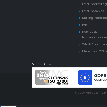
Email marketing
Email masivos
Mailing transac
IVR
Llamadas
transaccionale
WhatsApp Busin
Mensajes RCS 
Certificaciones
© Copyright 2026 -
Con