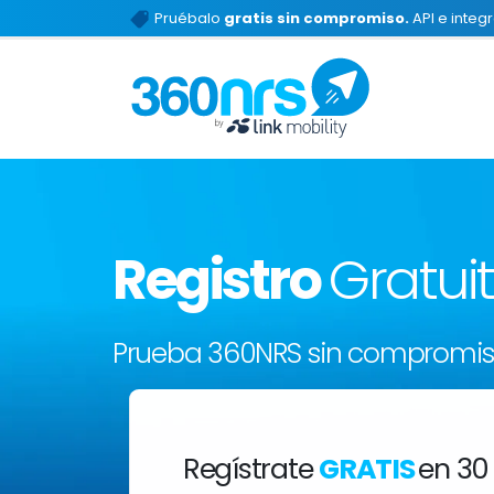
Pruébalo
gratis sin compromiso.
API e integ
Registro
Gratui
Prueba 360NRS sin compromi
Regístrate
GRATIS
en 30