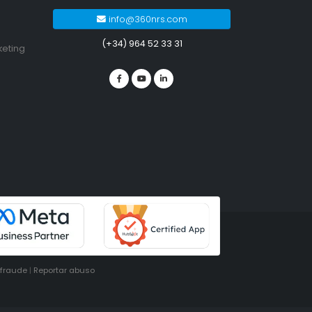
info@360nrs.com
(+34) 964 52 33 31
keting
ifraude
|
Reportar abuso