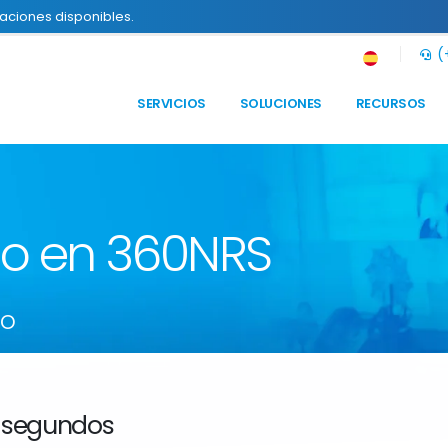
raciones disponibles.
(+
SERVICIOS
SOLUCIONES
RECURSOS
to en 360NRS
so
 segundos