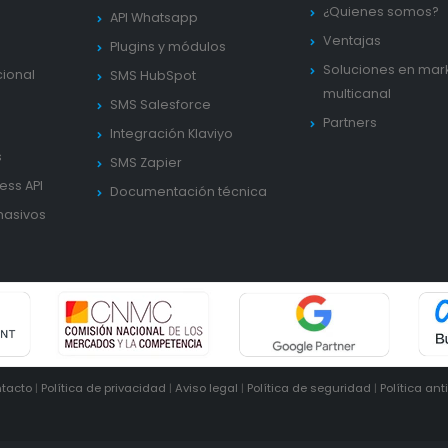
¿Quienes somos?
API Whatsapp
Ventajas
Plugins y módulos
Soluciones en mar
cional
SMS HubSpot
multicanal
SMS Salesforce
Partners
Integración Klaviyo
s
SMS Zapier
ess API
Documentación técnica
masivos
tacto
|
Política de privacidad
|
Aviso legal
|
Política de seguridad
|
Política ant