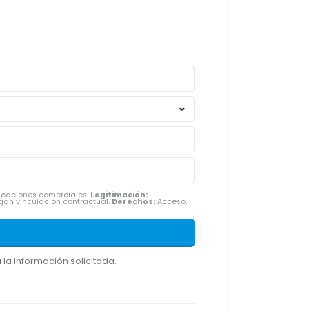
nicaciones comerciales.
Legitimación:
gan vinculación contractual.
Derechos:
Acceso,
la información solicitada.