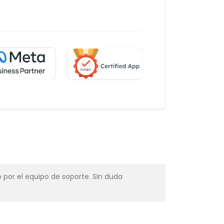
m
 por el equipo de soporte. Sin duda
Muy profesio
Alba Muns
CRM Manager