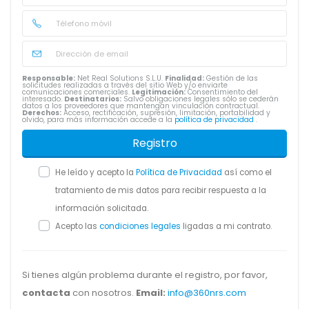
Responsable:
Net Real Solutions S.L.U.
Finalidad:
Gestión de las
solicitudes realizadas a través del sitio Web y/o enviarte
comunicaciones comerciales.
Legitimación:
Consentimiento del
interesado.
Destinatarios:
Salvo obligaciones legales sólo se cederán
datos a los proveedores que mantengan vinculación contractual.
Derechos:
Acceso, rectificación, supresión, limitación, portabilidad y
olvido, para más información accede a la
política de privacidad
.
Registro
He leído y acepto la
Política de Privacidad
así como el
tratamiento de mis datos para recibir respuesta a la
información solicitada.
Acepto las
condiciones legales
ligadas a mi contrato.
Si tienes algún problema durante el registro, por favor,
contacta
con nosotros.
Email:
info@360nrs.com