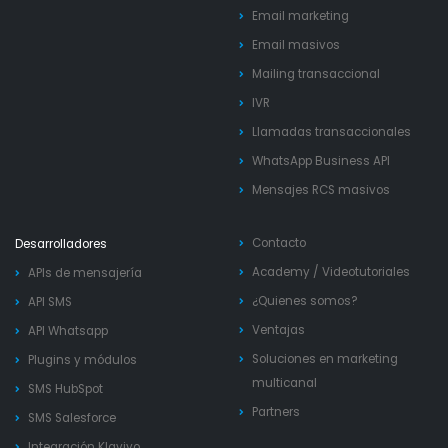
Email marketing
Email masivos
Mailing transaccional
IVR
Llamadas transaccionales
WhatsApp Business API
Mensajes RCS masivos
Contacto
Desarrolladores
Academy
/
Videotutoriales
APIs de mensajería
¿Quienes somos?
API SMS
Ventajas
API Whatsapp
Soluciones en marketing
Plugins y módulos
multicanal
SMS HubSpot
Partners
SMS Salesforce
Integración Klaviyo