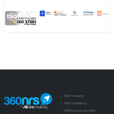
SMS masivos
SMS marketing
SMS transaccionales