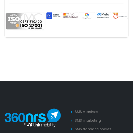
SMS masivos
SMS marketing
SMS transaccionales