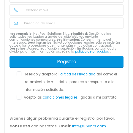
Responsable:
Net Real Solutions S.L.U.
Finalidad:
Gestión de las
solicitudes realizadas a través del sitio Web y/o enviarte
comunicaciones comerciales.
Legitimación:
Consentimiento del
interesado.
Destinatarios:
Salvo obligaciones legales sólo se cederán
datos a los proveedores que mantengan vinculación contractual.
Derechos:
Acceso, rectificación, supresión, limitación, portabilidad y
olvido, para más información accede a la
política de privacidad
.
Registro
He leído y acepto la
Política de Privacidad
así como el
tratamiento de mis datos para recibir respuesta a la
información solicitada.
Acepto las
condiciones legales
ligadas a mi contrato.
Si tienes algún problema durante el registro, por favor,
contacta
con nosotros.
Email:
info@360nrs.com