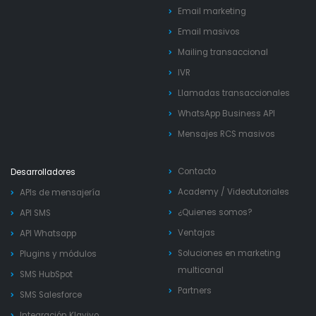
Email marketing
Email masivos
Mailing transaccional
IVR
Llamadas transaccionales
WhatsApp Business API
Mensajes RCS masivos
Contacto
Desarrolladores
Academy
/
Videotutoriales
APIs de mensajería
¿Quienes somos?
API SMS
Ventajas
API Whatsapp
Soluciones en marketing
Plugins y módulos
multicanal
SMS HubSpot
Partners
SMS Salesforce
Integración Klaviyo