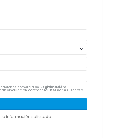
nicaciones comerciales.
Legitimación:
gan vinculación contractual.
Derechos:
Acceso,
la información solicitada.