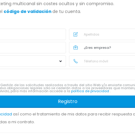
eting multicanal sin costes ocultos y sin compromiso.
el
código de validación
de tu cuenta.
Gestión de las solicitudes realizadas a través del sitio Web y/o enviarte comu
lvo obligaciones legales sólo se cederán datos a los proveedores que manten
 y olvido, para más información accede a la
política de privacidad
.
Registro
vacidad
así como el tratamiento de mis datos para recibir respuesta a 
das a mi contrato.