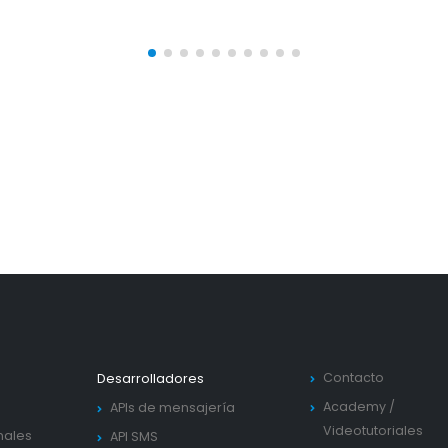
Contacto
Desarrolladores
Academy
/
APIs de mensajería
Videotutoriales
nales
API SMS