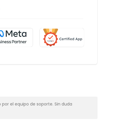
m
 por el equipo de soporte. Sin duda
Muy profesio
Alba Muns
CRM Manager