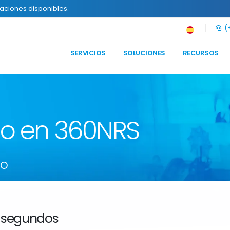
raciones disponibles.
(+
SERVICIOS
SOLUCIONES
RECURSOS
to en 360NRS
so
 segundos