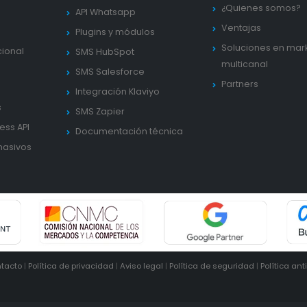
¿Quienes somos?
API Whatsapp
Ventajas
Plugins y módulos
Soluciones en mar
cional
SMS HubSpot
multicanal
SMS Salesforce
Partners
Integración Klaviyo
s
SMS Zapier
ess API
Documentación técnica
masivos
tacto
|
Política de privacidad
|
Aviso legal
|
Política de seguridad
|
Política ant