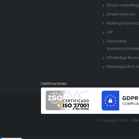
Email marketing
Email masivos
Mailing transac
IVR
Llamadas
transaccionale
WhatsApp Busin
Mensajes RCS 
Certificaciones
© Copyright 2026 -
Con