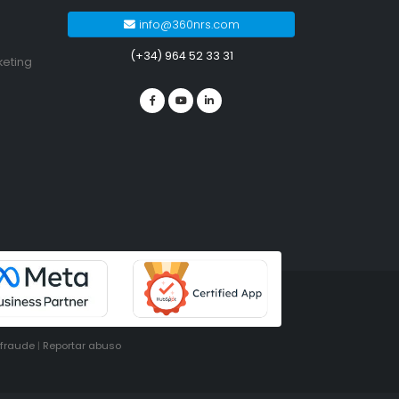
info@360nrs.com
(+34) 964 52 33 31
keting
ifraude
|
Reportar abuso