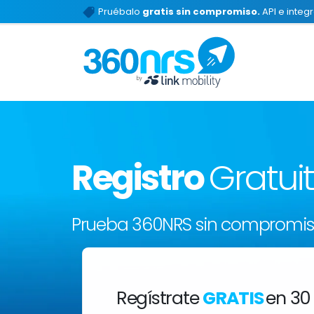
Pruébalo
gratis sin compromiso.
API e integ
Registro
Gratui
Prueba 360NRS sin compromi
Regístrate
GRATIS
en 30