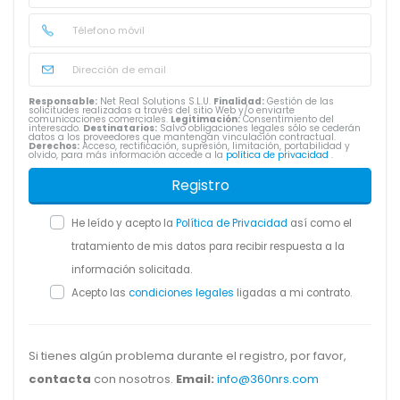
Responsable:
Net Real Solutions S.L.U.
Finalidad:
Gestión de las
solicitudes realizadas a través del sitio Web y/o enviarte
comunicaciones comerciales.
Legitimación:
Consentimiento del
interesado.
Destinatarios:
Salvo obligaciones legales sólo se cederán
datos a los proveedores que mantengan vinculación contractual.
Derechos:
Acceso, rectificación, supresión, limitación, portabilidad y
olvido, para más información accede a la
política de privacidad
.
Registro
He leído y acepto la
Política de Privacidad
así como el
tratamiento de mis datos para recibir respuesta a la
información solicitada.
Acepto las
condiciones legales
ligadas a mi contrato.
Si tienes algún problema durante el registro, por favor,
contacta
con nosotros.
Email:
info@360nrs.com