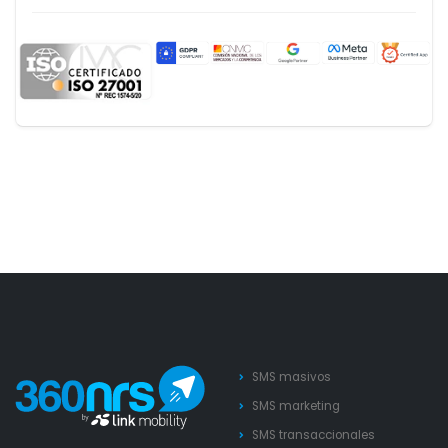
SMS masivos
SMS marketing
SMS transaccionales