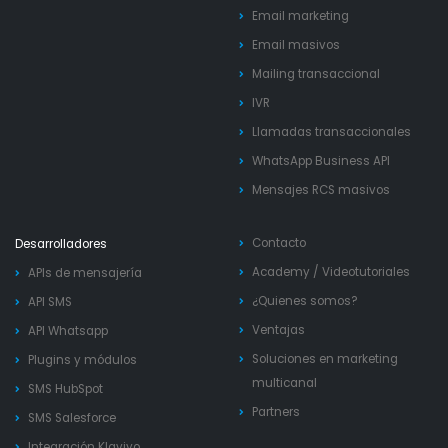
Email marketing
Email masivos
Mailing transaccional
IVR
Llamadas transaccionales
WhatsApp Business API
Mensajes RCS masivos
Contacto
Desarrolladores
Academy
/
Videotutoriales
APIs de mensajería
¿Quienes somos?
API SMS
Ventajas
API Whatsapp
Soluciones en marketing
Plugins y módulos
multicanal
SMS HubSpot
Partners
SMS Salesforce
Integración Klaviyo