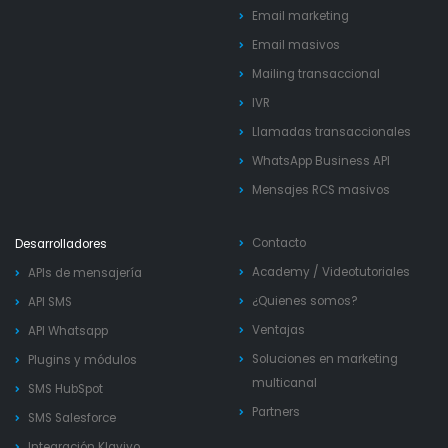
Email marketing
Email masivos
Mailing transaccional
IVR
Llamadas transaccionales
WhatsApp Business API
Mensajes RCS masivos
Contacto
Desarrolladores
Academy
/
Videotutoriales
APIs de mensajería
¿Quienes somos?
API SMS
Ventajas
API Whatsapp
Soluciones en marketing
Plugins y módulos
multicanal
SMS HubSpot
Partners
SMS Salesforce
Integración Klaviyo