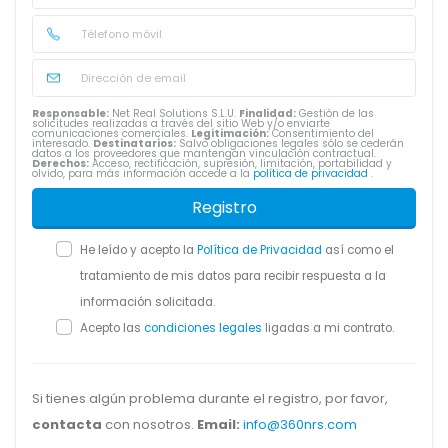
Responsable:
Net Real Solutions S.L.U.
Finalidad:
Gestión de las
solicitudes realizadas a través del sitio Web y/o enviarte
comunicaciones comerciales.
Legitimación:
Consentimiento del
interesado.
Destinatarios:
Salvo obligaciones legales sólo se cederán
datos a los proveedores que mantengan vinculación contractual.
Derechos:
Acceso, rectificación, supresión, limitación, portabilidad y
olvido, para más información accede a la
política de privacidad
.
Registro
He leído y acepto la
Política de Privacidad
así como el
tratamiento de mis datos para recibir respuesta a la
información solicitada.
Acepto las
condiciones legales
ligadas a mi contrato.
Si tienes algún problema durante el registro, por favor,
contacta
con nosotros.
Email:
info@360nrs.com