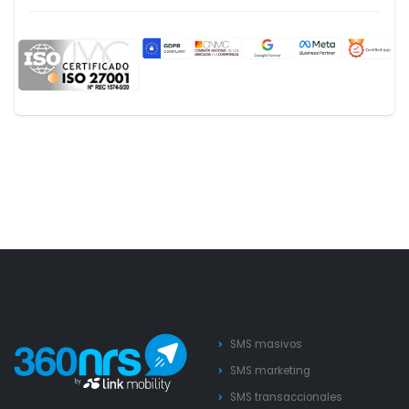
SMS masivos
SMS marketing
SMS transaccionales