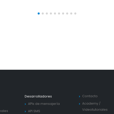
Contacto
Desarrolladores
Academy
/
APIs de mensajería
Videotutoriales
nales
API SMS