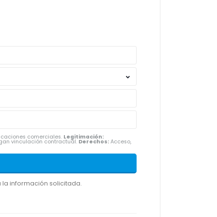
nicaciones comerciales.
Legitimación:
gan vinculación contractual.
Derechos:
Acceso,
la información solicitada.