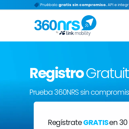
Pruébalo
gratis sin compromiso.
API e integ
Registro
Gratui
Prueba 360NRS sin compromi
Regístrate
GRATIS
en 30