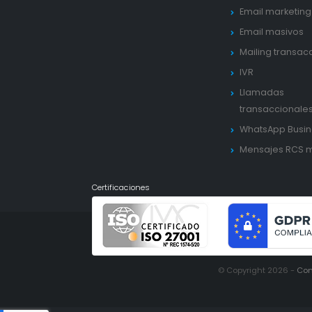
Email marketing
Email masivos
Mailing transac
IVR
Llamadas
transaccionale
WhatsApp Busin
Mensajes RCS 
Certificaciones
© Copyright 2026 -
Con