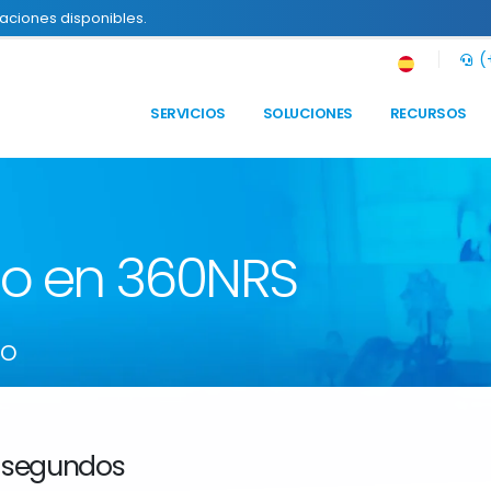
raciones disponibles.
(+
SERVICIOS
SOLUCIONES
RECURSOS
to en 360NRS
so
 segundos