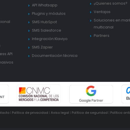
¿Quienes somos?
API Whatsapp
Ventajas
Plugins y módulos
Soluciones en mar
cional
SMS HubSpot
multicanal
SMS Salesforce
Partners
Integración Klaviyo
s
SMS Zapier
ess API
Documentación técnica
masivos
tacto
|
Política de privacidad
|
Aviso legal
|
Política de seguridad
|
Política ant