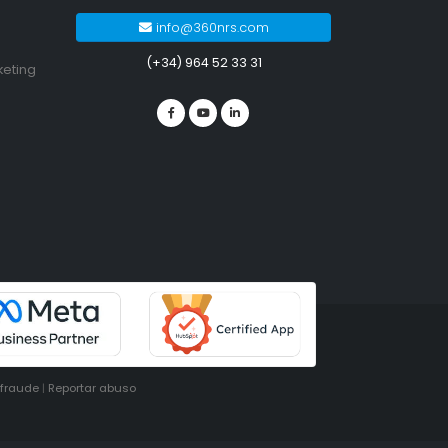
info@360nrs.com
(+34) 964 52 33 31
keting
ifraude
|
Reportar abuso