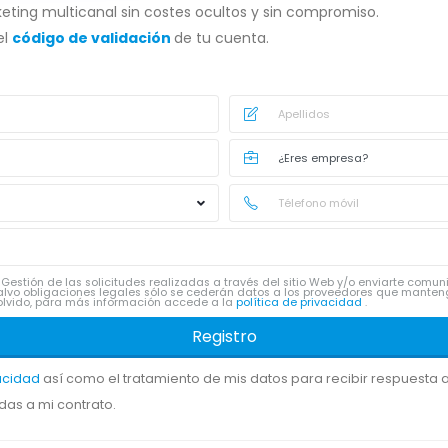
eting multicanal sin costes ocultos y sin compromiso.
el
código de validación
de tu cuenta.
Gestión de las solicitudes realizadas a través del sitio Web y/o enviarte comu
lvo obligaciones legales sólo se cederán datos a los proveedores que manten
 y olvido, para más información accede a la
política de privacidad
.
Registro
vacidad
así como el tratamiento de mis datos para recibir respuesta a 
das a mi contrato.