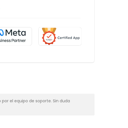
m
 por el equipo de soporte. Sin duda
Muy profesio
Alba Muns
CRM Manager