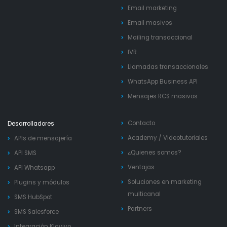
Email marketing
Email masivos
Mailing transaccional
IVR
Llamadas transaccionales
WhatsApp Business API
Mensajes RCS masivos
Contacto
Desarrolladores
Academy
/
Videotutoriales
APIs de mensajería
¿Quienes somos?
API SMS
Ventajas
API Whatsapp
Soluciones en marketing
Plugins y módulos
multicanal
SMS HubSpot
Partners
SMS Salesforce
Integración Klaviyo