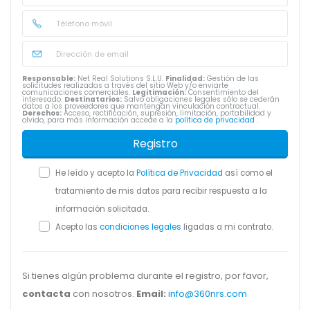
Responsable:
Net Real Solutions S.L.U.
Finalidad:
Gestión de las
solicitudes realizadas a través del sitio Web y/o enviarte
comunicaciones comerciales.
Legitimación:
Consentimiento del
interesado.
Destinatarios:
Salvo obligaciones legales sólo se cederán
datos a los proveedores que mantengan vinculación contractual.
Derechos:
Acceso, rectificación, supresión, limitación, portabilidad y
olvido, para más información accede a la
política de privacidad
.
Registro
He leído y acepto la
Política de Privacidad
así como el
tratamiento de mis datos para recibir respuesta a la
información solicitada.
Acepto las
condiciones legales
ligadas a mi contrato.
Si tienes algún problema durante el registro, por favor,
contacta
con nosotros.
Email:
info@360nrs.com