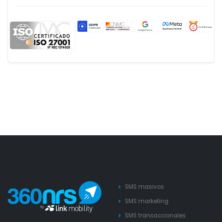
SMS masivos
SMS marketing
SMS transaccionales