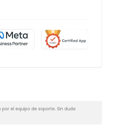
m
 por el equipo de soporte. Sin duda
Muy profesio
Alba Muns
CRM Manager