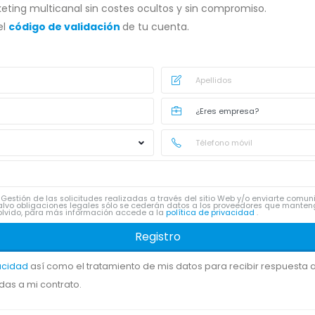
eting multicanal sin costes ocultos y sin compromiso.
el
código de validación
de tu cuenta.
Gestión de las solicitudes realizadas a través del sitio Web y/o enviarte comu
lvo obligaciones legales sólo se cederán datos a los proveedores que manten
 y olvido, para más información accede a la
política de privacidad
.
Registro
vacidad
así como el tratamiento de mis datos para recibir respuesta a 
das a mi contrato.