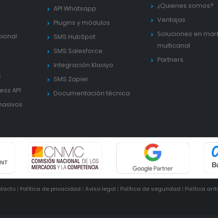
¿Quienes somos?
API Whatsapp
Ventajas
Plugins y módulos
Soluciones en mar
cional
SMS HubSpot
multicanal
SMS Salesforce
Partners
Integración Klaviyo
s
SMS Zapier
ess API
Documentación técnica
masivos
tacto
|
Política de privacidad
|
Aviso legal
|
Política de seguridad
|
Política ant