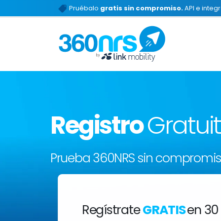
Pruébalo
gratis sin compromiso.
API e integ
Registro
Gratui
Prueba 360NRS sin compromi
Regístrate
GRATIS
en 30