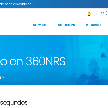
raciones disponibles.
(+
SERVICIOS
SOLUCIONES
RECURSOS
to en 360NRS
so
 segundos