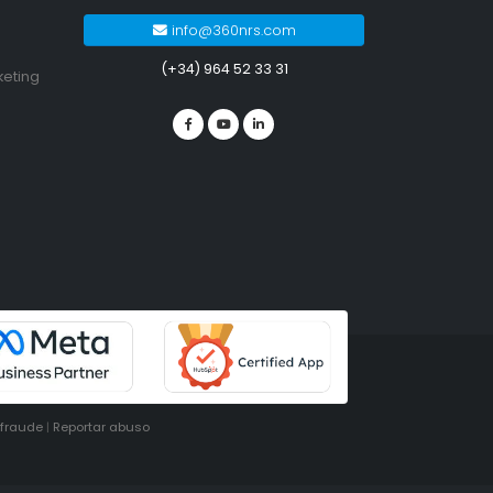
info@360nrs.com
(+34) 964 52 33 31
keting
ifraude
|
Reportar abuso