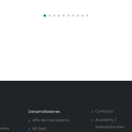
Contacto
Desarrolladores
Academy
/
APIs de mensajería
Videotutoriales
nales
API SMS