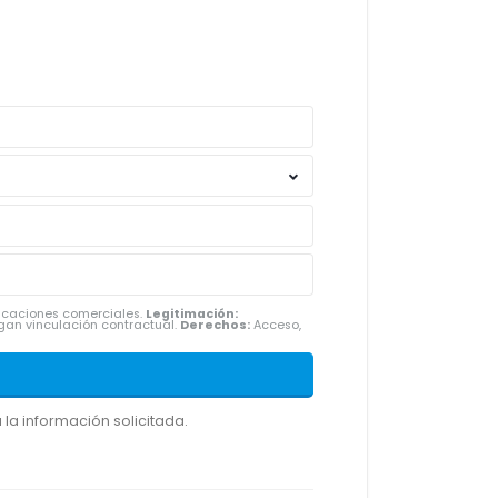
nicaciones comerciales.
Legitimación:
gan vinculación contractual.
Derechos:
Acceso,
la información solicitada.