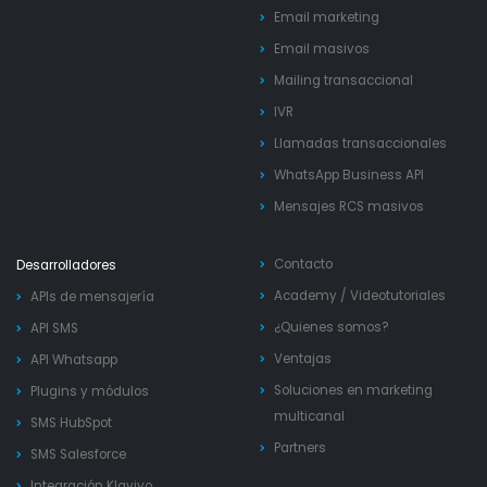
Email marketing
Email masivos
Mailing transaccional
IVR
Llamadas transaccionales
WhatsApp Business API
Mensajes RCS masivos
Contacto
Desarrolladores
Academy
/
Videotutoriales
APIs de mensajería
¿Quienes somos?
API SMS
Ventajas
API Whatsapp
Soluciones en marketing
Plugins y módulos
multicanal
SMS HubSpot
Partners
SMS Salesforce
Integración Klaviyo