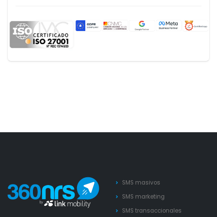
SMS masivos
SMS marketing
SMS transaccionales