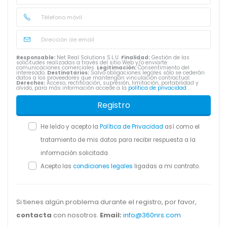
Responsable:
Net Real Solutions S.L.U.
Finalidad:
Gestión de las
solicitudes realizadas a través del sitio Web y/o enviarte
comunicaciones comerciales.
Legitimación:
Consentimiento del
interesado.
Destinatarios:
Salvo obligaciones legales sólo se cederán
datos a los proveedores que mantengan vinculación contractual.
Derechos:
Acceso, rectificación, supresión, limitación, portabilidad y
olvido, para más información accede a la
política de privacidad
.
Registro
He leído y acepto la
Política de Privacidad
así como el
tratamiento de mis datos para recibir respuesta a la
información solicitada.
Acepto las
condiciones legales
ligadas a mi contrato.
Si tienes algún problema durante el registro, por favor,
contacta
con nosotros.
Email:
info@360nrs.com