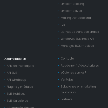
Email marketing
Email masivos
Mailing transaccional
IVR
Llamadas transaccionales
WhatsApp Business API
Mensajes RCS masivos
Contacto
Desarrolladores
Academy
/
Videotutoriales
APIs de mensajería
¿Quienes somos?
API SMS
Ventajas
API Whatsapp
Soluciones en marketing
Plugins y módulos
multicanal
SMS HubSpot
Partners
SMS Salesforce
Integración Klaviyo