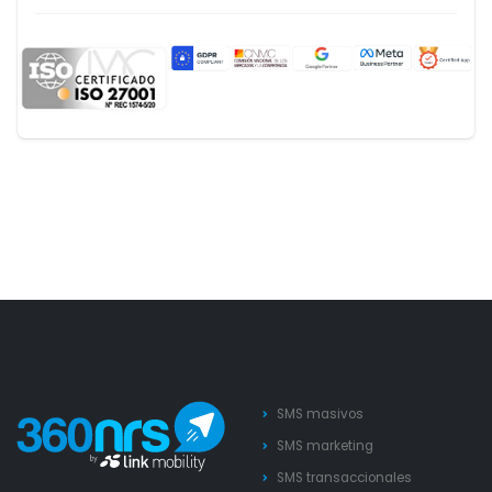
SMS masivos
SMS marketing
SMS transaccionales