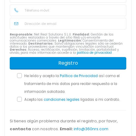
Responsable:
Net Real Solutions S.L.U.
Finalidad:
Gestión de las
solicitudes realizadas a través del sitio Web y/o enviarte
comunicaciones comerciales.
Legitimación:
Consentimiento del
interesado.
Destinatarios:
Salvo obligaciones legales sólo se cederán
datos a los proveedores que mantengan vinculación contractual.
Derechos:
Acceso, rectificación, supresión, limitación, portabilidad y
olvido, para más información accede a la
política de privacidad
.
Registro
He leído y acepto la
Política de Privacidad
así como el
tratamiento de mis datos para recibir respuesta a la
información solicitada.
Acepto las
condiciones legales
ligadas a mi contrato.
Si tienes algún problema durante el registro, por favor,
contacta
con nosotros.
Email:
info@360nrs.com