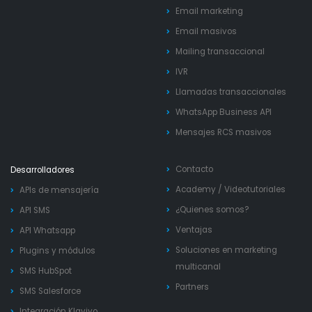
Email marketing
Email masivos
Mailing transaccional
IVR
Llamadas transaccionales
WhatsApp Business API
Mensajes RCS masivos
Contacto
Desarrolladores
Academy
/
Videotutoriales
APIs de mensajería
¿Quienes somos?
API SMS
Ventajas
API Whatsapp
Soluciones en marketing
Plugins y módulos
multicanal
SMS HubSpot
Partners
SMS Salesforce
Integración Klaviyo