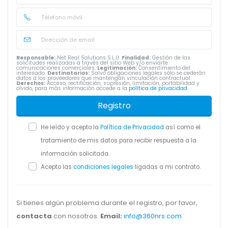
Responsable:
Net Real Solutions S.L.U.
Finalidad:
Gestión de las
solicitudes realizadas a través del sitio Web y/o enviarte
comunicaciones comerciales.
Legitimación:
Consentimiento del
interesado.
Destinatarios:
Salvo obligaciones legales sólo se cederán
datos a los proveedores que mantengan vinculación contractual.
Derechos:
Acceso, rectificación, supresión, limitación, portabilidad y
olvido, para más información accede a la
política de privacidad
.
Registro
He leído y acepto la
Política de Privacidad
así como el
tratamiento de mis datos para recibir respuesta a la
información solicitada.
Acepto las
condiciones legales
ligadas a mi contrato.
Si tienes algún problema durante el registro, por favor,
contacta
con nosotros.
Email:
info@360nrs.com