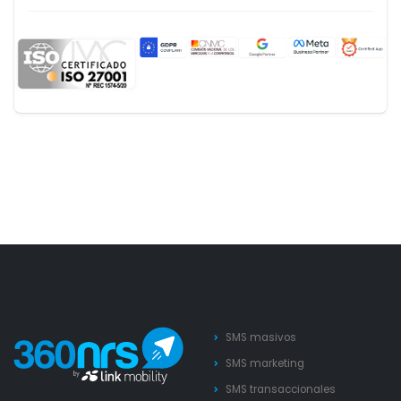
SMS masivos
SMS marketing
SMS transaccionales