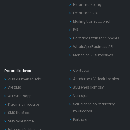
Email marketing
Email masivos
Mailing transaccional
IVR
Llamadas transaccionales
WhatsApp Business API
Mensajes RCS masivos
Contacto
Desarrolladores
Academy
/
Videotutoriales
APIs de mensajería
¿Quienes somos?
API SMS
Ventajas
API Whatsapp
Soluciones en marketing
Plugins y módulos
multicanal
SMS HubSpot
Partners
SMS Salesforce
Integración Klaviyo