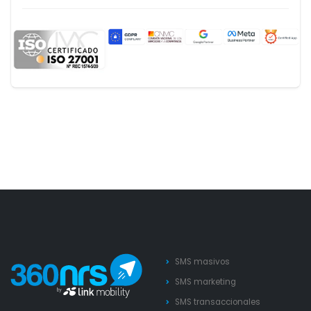
SMS masivos
SMS marketing
SMS transaccionales