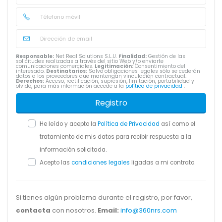
Responsable:
Net Real Solutions S.L.U.
Finalidad:
Gestión de las
solicitudes realizadas a través del sitio Web y/o enviarte
comunicaciones comerciales.
Legitimación:
Consentimiento del
interesado.
Destinatarios:
Salvo obligaciones legales sólo se cederán
datos a los proveedores que mantengan vinculación contractual.
Derechos:
Acceso, rectificación, supresión, limitación, portabilidad y
olvido, para más información accede a la
política de privacidad
.
Registro
He leído y acepto la
Política de Privacidad
así como el
tratamiento de mis datos para recibir respuesta a la
información solicitada.
Acepto las
condiciones legales
ligadas a mi contrato.
Si tienes algún problema durante el registro, por favor,
contacta
con nosotros.
Email:
info@360nrs.com