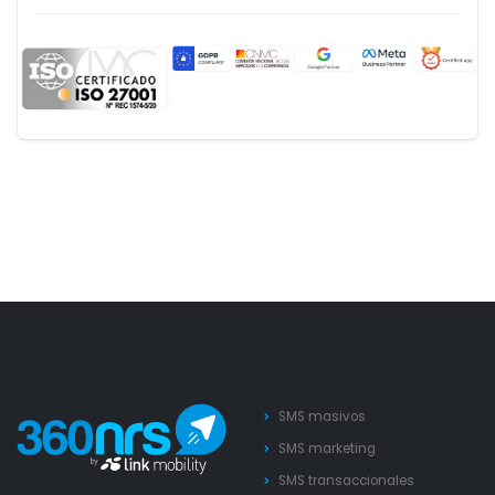
SMS masivos
SMS marketing
SMS transaccionales