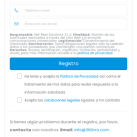
Responsable:
Net Real Solutions S.L.U.
Finalidad:
Gestión de las
solicitudes realizadas a través del sitio Web y/o enviarte
comunicaciones comerciales.
Legitimación:
Consentimiento del
interesado.
Destinatarios:
Salvo obligaciones legales sólo se cederán
datos a los proveedores que mantengan vinculación contractual.
Derechos:
Acceso, rectificación, supresión, limitación, portabilidad y
olvido, para más información accede a la
política de privacidad
.
Registro
He leído y acepto la
Política de Privacidad
así como el
tratamiento de mis datos para recibir respuesta a la
información solicitada.
Acepto las
condiciones legales
ligadas a mi contrato.
Si tienes algún problema durante el registro, por favor,
contacta
con nosotros.
Email:
info@360nrs.com