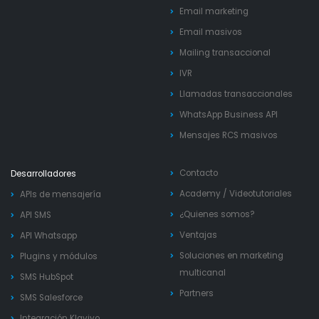
Email marketing
Email masivos
Mailing transaccional
IVR
Llamadas transaccionales
WhatsApp Business API
Mensajes RCS masivos
Contacto
Desarrolladores
Academy
/
Videotutoriales
APIs de mensajería
¿Quienes somos?
API SMS
Ventajas
API Whatsapp
Soluciones en marketing
Plugins y módulos
multicanal
SMS HubSpot
Partners
SMS Salesforce
Integración Klaviyo