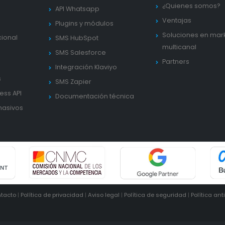
¿Quienes somos?
API Whatsapp
Ventajas
Plugins y módulos
Soluciones en mar
cional
SMS HubSpot
multicanal
SMS Salesforce
Partners
Integración Klaviyo
s
SMS Zapier
ess API
Documentación técnica
masivos
tacto
|
Política de privacidad
|
Aviso legal
|
Política de seguridad
|
Política ant