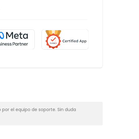
m
 por el equipo de soporte. Sin duda
Muy profesio
Alba Muns
CRM Manager