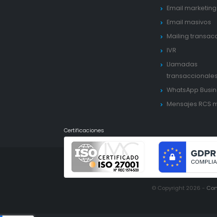
Email marketing
Email masivos
Mailing transac
IVR
Llamadas
transaccionale
WhatsApp Busin
Mensajes RCS 
Certificaciones
© Copyright 2026 -
Con