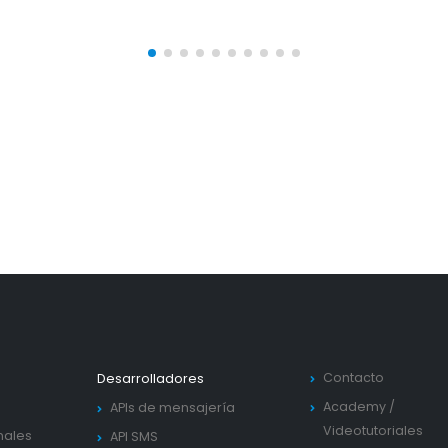
Contacto
Desarrolladores
Academy
/
APIs de mensajería
Videotutoriales
nales
API SMS