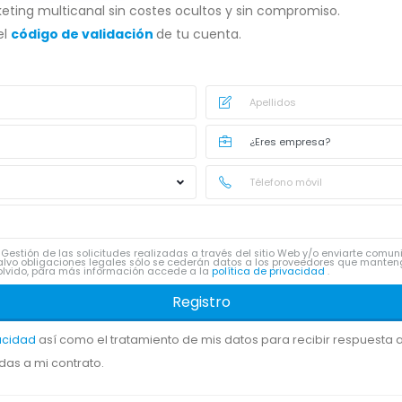
eting multicanal sin costes ocultos y sin compromiso.
el
código de validación
de tu cuenta.
Gestión de las solicitudes realizadas a través del sitio Web y/o enviarte comu
lvo obligaciones legales sólo se cederán datos a los proveedores que manten
 y olvido, para más información accede a la
política de privacidad
.
Registro
vacidad
así como el tratamiento de mis datos para recibir respuesta a 
das a mi contrato.