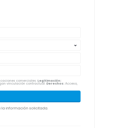
nicaciones comerciales.
Legitimación:
gan vinculación contractual.
Derechos:
Acceso,
la información solicitada.