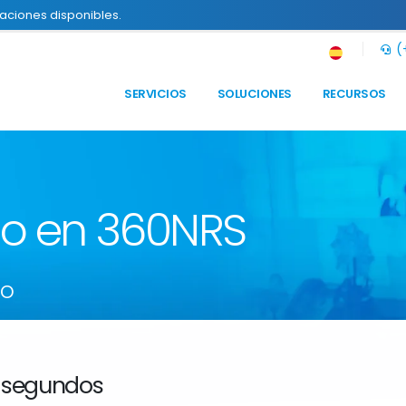
raciones disponibles.
(+
SERVICIOS
SOLUCIONES
RECURSOS
to en 360NRS
so
 segundos