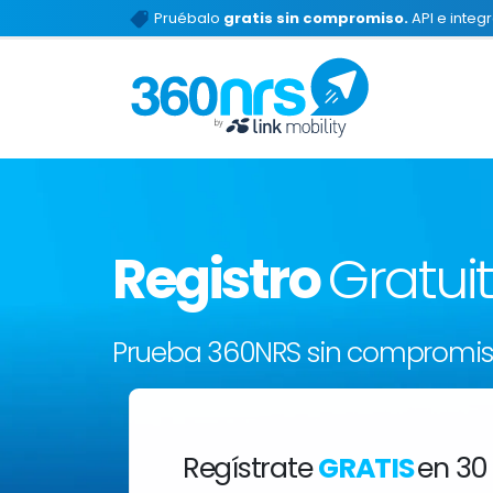
Pruébalo
gratis sin compromiso.
API e integ
Registro
Gratui
Prueba 360NRS sin compromi
Regístrate
GRATIS
en 30