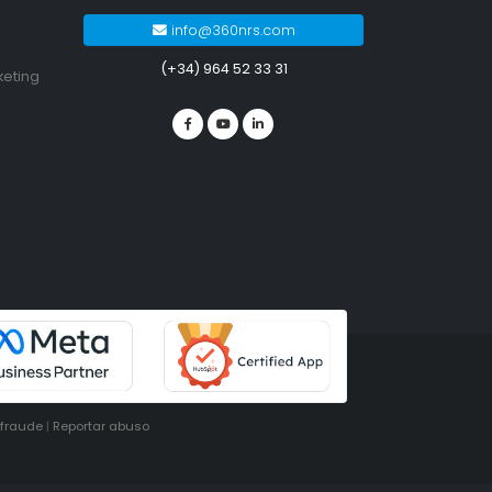
info@360nrs.com
(+34) 964 52 33 31
keting
ifraude
|
Reportar abuso