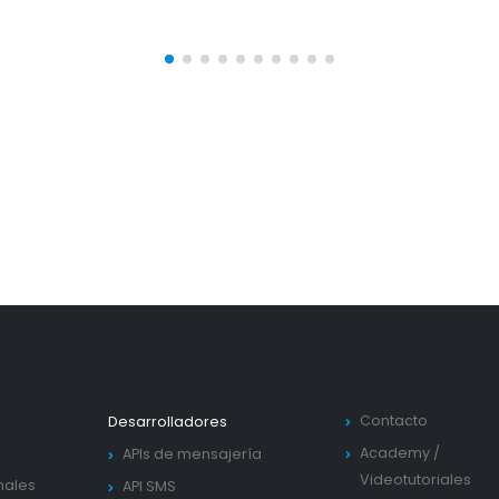
Contacto
Desarrolladores
Academy
/
APIs de mensajería
Videotutoriales
nales
API SMS