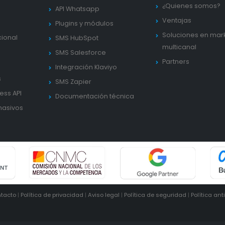
¿Quienes somos?
API Whatsapp
Ventajas
Plugins y módulos
Soluciones en mar
cional
SMS HubSpot
multicanal
SMS Salesforce
Partners
Integración Klaviyo
s
SMS Zapier
ess API
Documentación técnica
masivos
tacto
|
Política de privacidad
|
Aviso legal
|
Política de seguridad
|
Política ant