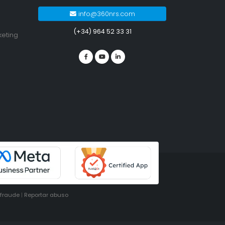
info@360nrs.com
(+34) 964 52 33 31
keting
ifraude
|
Reportar abuso