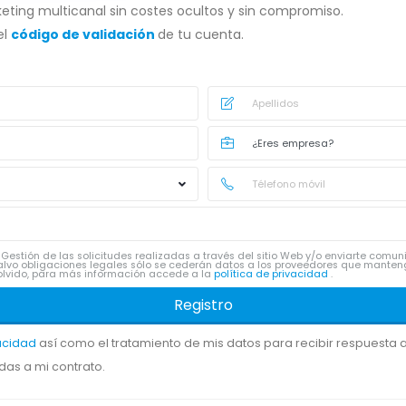
eting multicanal sin costes ocultos y sin compromiso.
el
código de validación
de tu cuenta.
Gestión de las solicitudes realizadas a través del sitio Web y/o enviarte comu
lvo obligaciones legales sólo se cederán datos a los proveedores que manten
 y olvido, para más información accede a la
política de privacidad
.
Registro
vacidad
así como el tratamiento de mis datos para recibir respuesta a 
das a mi contrato.