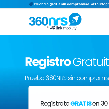
Pruébalo
gratis sin compromiso.
API e integ
Registro
Gratui
Prueba 360NRS sin compromi
Regístrate
GRATIS
en 30