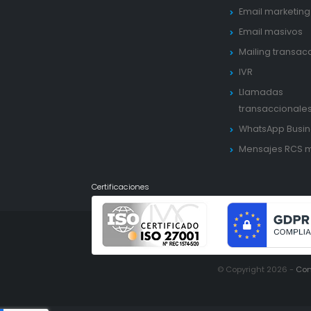
Email marketing
Email masivos
Mailing transac
IVR
Llamadas
transaccionale
WhatsApp Busin
Mensajes RCS 
Certificaciones
© Copyright 2026 -
Con