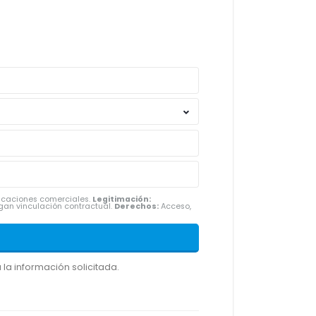
nicaciones comerciales.
Legitimación:
gan vinculación contractual.
Derechos:
Acceso,
la información solicitada.