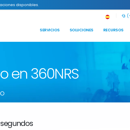
raciones disponibles.
(+
SERVICIOS
SOLUCIONES
RECURSOS
to en 360NRS
so
 segundos