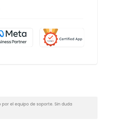
m
 por el equipo de soporte. Sin duda
Muy profesio
Alba Muns
CRM Manager