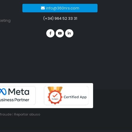
info@360nrs.com
(+34) 964 52 33 31
keting
ifraude
|
Reportar abuso