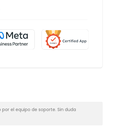
m
 por el equipo de soporte. Sin duda
Muy profesio
Alba Muns
CRM Manager