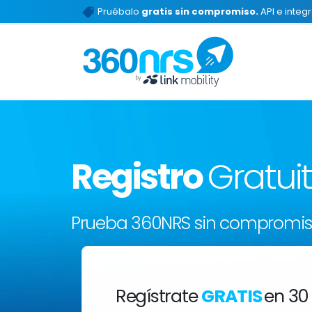
Pruébalo
gratis sin compromiso.
API e integ
Registro
Gratui
Prueba 360NRS sin compromi
Regístrate
GRATIS
en 30