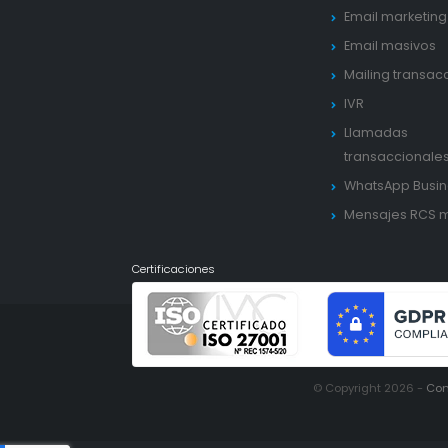
Email marketing
Email masivos
Mailing transac
IVR
Llamadas
transaccionale
WhatsApp Busin
Mensajes RCS 
Certificaciones
© Copyright 2026 -
Con