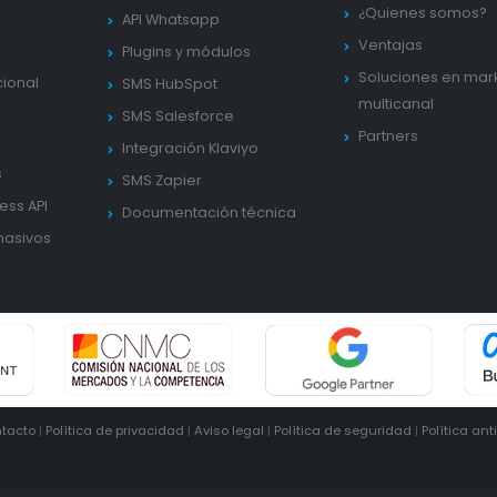
¿Quienes somos?
API Whatsapp
Ventajas
Plugins y módulos
Soluciones en mar
cional
SMS HubSpot
multicanal
SMS Salesforce
Partners
Integración Klaviyo
s
SMS Zapier
ess API
Documentación técnica
masivos
tacto
|
Política de privacidad
|
Aviso legal
|
Política de seguridad
|
Política ant