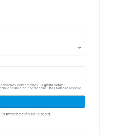
nicaciones comerciales.
Legitimación:
gan vinculación contractual.
Derechos:
Acceso,
la información solicitada.