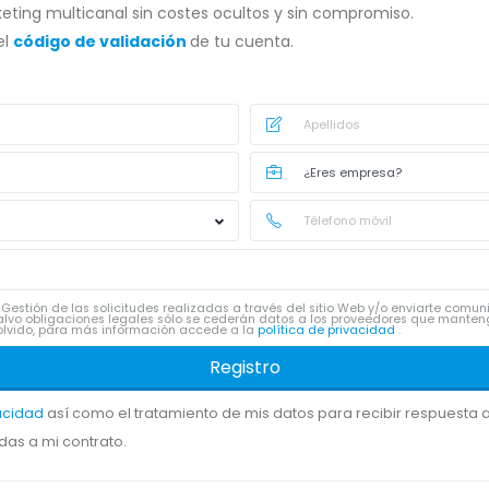
eting multicanal sin costes ocultos y sin compromiso.
el
código de validación
de tu cuenta.
Gestión de las solicitudes realizadas a través del sitio Web y/o enviarte comu
lvo obligaciones legales sólo se cederán datos a los proveedores que manten
 y olvido, para más información accede a la
política de privacidad
.
Registro
vacidad
así como el tratamiento de mis datos para recibir respuesta a 
das a mi contrato.