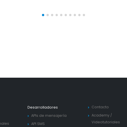
Contacto
Desarrolladores
Academy
/
APIs de mensajería
Videotutoriales
nales
API SMS