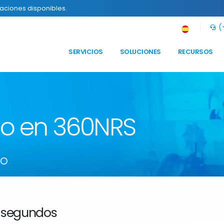
raciones disponibles.
(+
SERVICIOS
SOLUCIONES
RECURSOS
to en 360NRS
so
 segundos